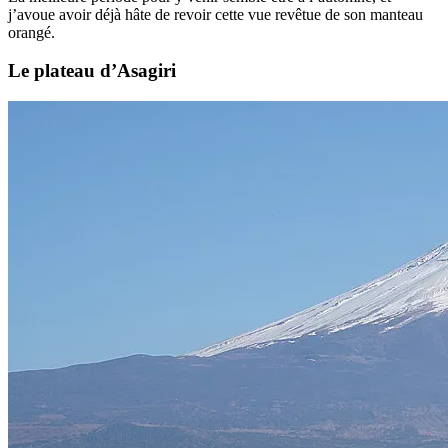
j’avoue avoir déjà hâte de revoir cette vue revêtue de son manteau
orangé.
Le plateau d’Asagiri