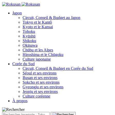
Japon
Circuit, Conseil & Budget au Japon
Tokyo et le Kantô
Kyoto et le Kansai
Tohoku
Kyūshū
Shikoku
Okinawa
Chūbu et les Alpes
Hiroshima et le Chūgoku
Culture japonaise
Corée du Sud
Circuit, Conseil & Budget en Corée du Sud
Séoul et ses environs
Busan et ses environs
Sokcho et ses environs
Gyeongju et ses environs
Jeonju et ses environs
Culture coréenne
À propos