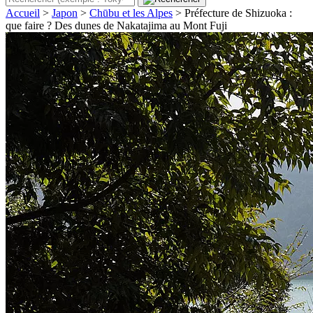
Accueil
>
Japon
>
Chūbu et les Alpes
>
Préfecture de Shizuoka :
que faire ? Des dunes de Nakatajima au Mont Fuji