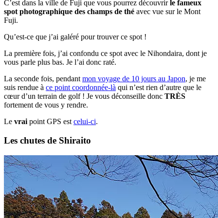
C’est dans la ville de Fuji que vous pourrez découvrir
le fameux
spot photographique des champs de thé
avec vue sur le Mont
Fuji.
Qu’est-ce que j’ai galéré pour trouver ce spot !
La première fois, j’ai confondu ce spot avec le Nihondaira, dont je
vous parle plus bas. Je l’ai donc raté.
La seconde fois, pendant
mon voyage de 10 jours au Japon
, je me
suis rendue à
ce point coordonnée-là
qui n’est rien d’autre que le
cœur d’un terrain de golf ! Je vous déconseille donc
TRÈS
fortement de vous y rendre.
Le
vrai
point GPS est
celui-ci
.
Les chutes de Shiraito