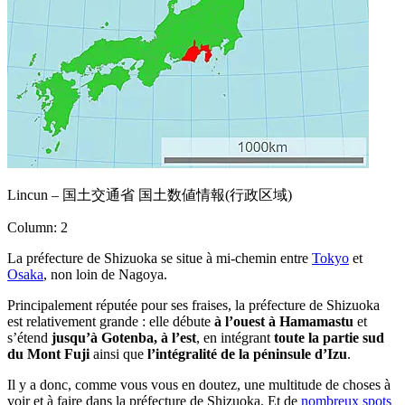
Lincun – 国土交通省 国土数値情報(行政区域)
Column: 2
La préfecture de Shizuoka se situe à mi-chemin entre
Tokyo
et
Osaka
, non loin de Nagoya.
Principalement réputée pour ses fraises, la préfecture de Shizuoka
est relativement grande : elle débute
à l’ouest à Hamamastu
et
s’étend
jusqu’à Gotenba, à l’est
, en intégrant
toute la partie sud
du Mont Fuji
ainsi que
l’intégralité de la péninsule d’Izu
.
Il y a donc, comme vous vous en doutez, une multitude de choses à
voir et à faire dans la préfecture de Shizuoka. Et de
nombreux spots