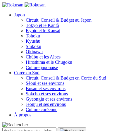
Japon
Circuit, Conseil & Budget au Japon
Tokyo et le Kantô
Kyoto et le Kansai
Tohoku
Kyūshū
Shikoku
Okinawa
Chūbu et les Alpes
Hiroshima et le Chūgoku
Culture japonaise
Corée du Sud
Circuit, Conseil & Budget en Corée du Sud
Séoul et ses environs
Busan et ses environs
Sokcho et ses environs
Gyeongju et ses environs
Jeonju et ses environs
Culture coréenne
À propos