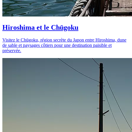
Hiroshima et le Chūgoku
Visitez le Chūgoku, région secrète du Japon entre Hiroshima, dune
de sable et paysages côtiers pour une destination paisible et
préservée.