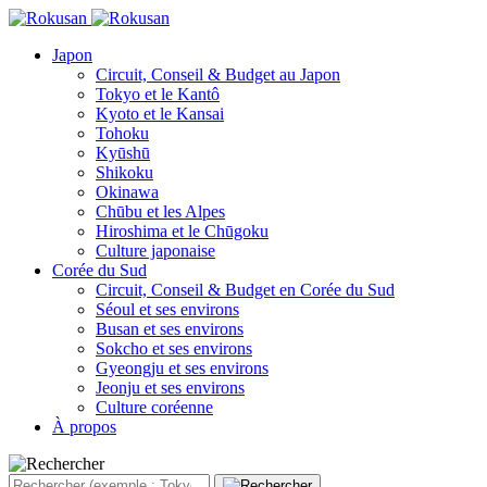
Japon
Circuit, Conseil & Budget au Japon
Tokyo et le Kantô
Kyoto et le Kansai
Tohoku
Kyūshū
Shikoku
Okinawa
Chūbu et les Alpes
Hiroshima et le Chūgoku
Culture japonaise
Corée du Sud
Circuit, Conseil & Budget en Corée du Sud
Séoul et ses environs
Busan et ses environs
Sokcho et ses environs
Gyeongju et ses environs
Jeonju et ses environs
Culture coréenne
À propos