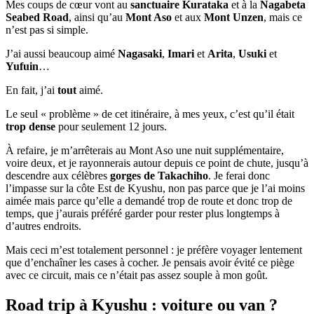
Mes coups de cœur vont au
sanctuaire Kurataka
et à la
Nagabeta
Seabed Road
, ainsi qu’au
Mont Aso
et aux
Mont Unzen
, mais ce
n’est pas si simple.
J’ai aussi beaucoup aimé
Nagasaki
,
Imari
et
Arita
,
Usuki
et
Yufuin
…
En fait, j’ai
tout
aimé.
Le seul « problème » de cet itinéraire, à mes yeux, c’est qu’il était
trop dense
pour seulement 12 jours.
À refaire, je m’arrêterais au Mont Aso une nuit supplémentaire,
voire deux, et je rayonnerais autour depuis ce point de chute, jusqu’à
descendre aux célèbres
gorges de Takachiho
. Je ferai donc
l’impasse sur la côte Est de Kyushu, non pas parce que je l’ai moins
aimée mais parce qu’elle a demandé trop de route et donc trop de
temps, que j’aurais préféré garder pour rester plus longtemps à
d’autres endroits.
Mais ceci m’est totalement personnel : je préfère voyager lentement
que d’enchaîner les cases à cocher. Je pensais avoir évité ce piège
avec ce circuit, mais ce n’était pas assez souple à mon goût.
Road trip à Kyushu : voiture ou van ?