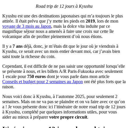
Road trip de 12 jours à Kyushu
Kyushu est une des destinations japonaises qui m’a toujours le plus
attirée. Il était prévu que j’y mette les pieds en
2019
, lors de mon
voyage de 3 mois au Japon
, mais la dolce vita induite par ce
magnifique séjour nous a amenés à faire une croix sur cette île
volcanique afin de profiter pleinement d’où nous étions.
Il y a
7 ans
déjà, donc, je m’étais dit que le jour où je viendrais à
Kyushu, ce serait avec un mois entier devant moi, car j’avais bien
saisi toute la richesse du coin.
Cependant, il est difficile de ne pas saisir une opportunité lorsqu’elle
se présente à nous, et les billets A/R Paris-Fukuoka avec seulement
1 escale pour
750 euros
dont je vous parle dans mon article
Conseils et budget pour 2 semaines au Japon
ont été plus forts que la
raison.
Nous voici donc à Kyushu, à l’automne 2025, pour seulement 2
semaines. Mais on ne va pas se plaindre et on va faire avec ce qu’on
a ! Je vous présente donc ici l’itinéraire de notre road trip de 12 jours
à Kyushu, complété par quelques informations utiles, pour vous
aider au mieux à préparer
votre propre circuit
.