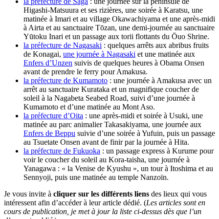
la préfecture de Saga
: une journée sur la péninsule de
Higashi-Matsuura et ses rizières, une soirée à Karatsu, une
matinée à Imari et au village Okawachiyama et une après-midi
à Airta et au sanctuaire Tōzan, une demi-journée au sanctuaire
Yūtoku Inari et un passage aux torii flottants du Ōuo Shrine.
la préfecture de Nagasaki
: quelques arrêts aux abribus fruits
de Konagai,
une journée à Nagasaki
et une matinée aux
Enfers d’Unzen
suivis de quelques heures à Obama Onsen
avant de prendre le ferry pour Amakusa.
la préfecture de Kumamoto
: une journée à Amakusa avec un
arrêt au sanctuaire Kurataka et un magnifique coucher de
soleil à la Nagabeta Seabed Road, suivi d’une journée à
Kumamoto et d’une matinée au Mont Aso.
la préfecture d’Oita
: une après-midi et soirée à Usuki, une
matinée au parc animalier Takasakiyama, une journée aux
Enfers de Beppu
suivie d’une soirée à Yufuin, puis un passage
au Tsuetate Onsen avant de finir par la journée à Hita.
la préfecture de Fukuoka
: un passage express à Kurume pour
voir le coucher du soleil au Kora-taisha, une journée à
Yanagawa : « la Venise de Kyushu », un tour à Itoshima et au
Sennyoji, puis une matinée au temple Nanzoïn.
Je vous invite à
cliquer sur les différents liens
des lieux qui vous
intéressent afin d’accéder à leur article dédié. (
Les articles sont en
cours de publication, je met à jour la liste ci-dessus dès que l’un