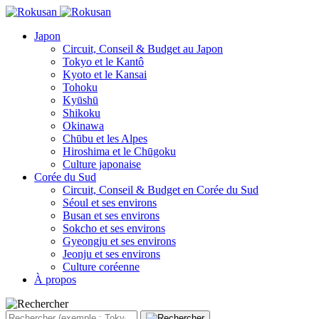
Japon
Circuit, Conseil & Budget au Japon
Tokyo et le Kantô
Kyoto et le Kansai
Tohoku
Kyūshū
Shikoku
Okinawa
Chūbu et les Alpes
Hiroshima et le Chūgoku
Culture japonaise
Corée du Sud
Circuit, Conseil & Budget en Corée du Sud
Séoul et ses environs
Busan et ses environs
Sokcho et ses environs
Gyeongju et ses environs
Jeonju et ses environs
Culture coréenne
À propos