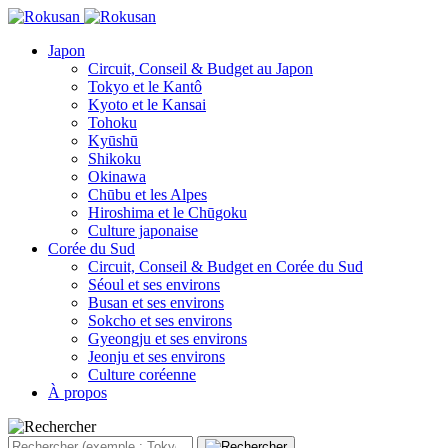
Japon
Circuit, Conseil & Budget au Japon
Tokyo et le Kantô
Kyoto et le Kansai
Tohoku
Kyūshū
Shikoku
Okinawa
Chūbu et les Alpes
Hiroshima et le Chūgoku
Culture japonaise
Corée du Sud
Circuit, Conseil & Budget en Corée du Sud
Séoul et ses environs
Busan et ses environs
Sokcho et ses environs
Gyeongju et ses environs
Jeonju et ses environs
Culture coréenne
À propos