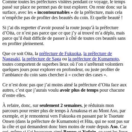
Comme toutes les préfectures visitées pendant ce voyage, le temps
passé sur place ne permet pas de tout explorer. On reste donc sur la
surface, avec les
« incontournables »
de la préfecture, mais cela
n’empêche pas de profiter des beautés du coin. Et quelle beauté !
Si j’ai dis regretter d’avoir poussé la route jusqu’à la préfecture
d’Oita, ce n’est pas parce que ce que j’y ai trouvé m’a déplu, mais
parce qu’il était difficile de passer à côté de toutes ces beautés sans
en profiter pleinement.
Que ce soit Oita, la
préfecture de Fukuoka
,
la préfecture de
Nagasaki
,
la préfecture de Saga
ou
la préfecture de Kumamoto
,
toutes comportent de superbes lieux où l’on s’arrêterait volontiers
quelques jours pour explorer en profondeur, ou juste profiter de
l’ambiance du coin sans chercher à « cocher des cases ».
Ce n’est donc pas que j’ai moins aimé la préfecture d’Oita face aux
autres, c’est que j’aurais voulu
avoir plus de temps
pour chacune
d’entre elles.
À refaire, donc, sur
seulement 2 semaines
, je réduirais mon
parcours pour rester plus de temps à Amakusa et au Mont Aso, par
exemple, et je remonterai vers Fukuoka en passant par le Tsuetate
Onsen (dans la préfecture de Kumamoto) et Hita, qui ne sont pas sur
la côte et qui demandent donc bien moins de route depuis
Aso
. Car
oui, même si j’ai beaucoup aimé
Beppu
et
Yufuin
, ce sont les lieux