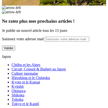
Ne ratez plus mes prochains articles !
Je publie un nouvel article tous les 15 jours
Saisissez votre adresse mail
Valider
Japon
Chūbu et les Alpes
Circuit, Conseil & Budget au Japon
Culture japonaise
Hiroshima et le Chūgoku
Kyoto et le Kansai
Kyūshū
Okinawa
Shikoku
Kumamoto en un jour : que faire ? Le
Tohoku
Château et le Suizenji Jojuen
Tokyo et le Kantô