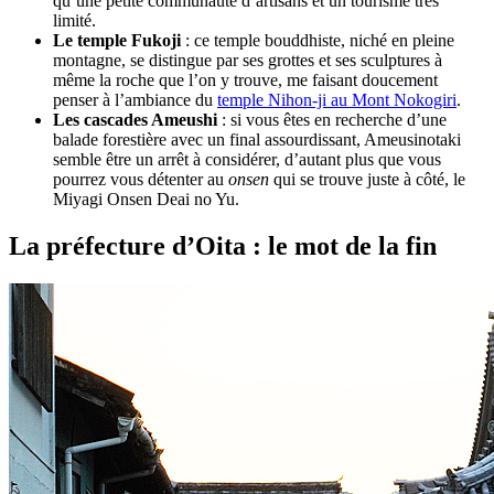
qu’une petite communauté d’artisans et un tourisme très
limité.
Le temple Fukoji
: ce temple bouddhiste, niché en pleine
montagne, se distingue par ses grottes et ses sculptures à
même la roche que l’on y trouve, me faisant doucement
penser à l’ambiance du
temple Nihon-ji au Mont Nokogiri
.
Les cascades Ameushi
: si vous êtes en recherche d’une
balade forestière avec un final assourdissant, Ameusinotaki
semble être un arrêt à considérer, d’autant plus que vous
pourrez vous détenter au
onsen
qui se trouve juste à côté, le
Miyagi Onsen Deai no Yu.
La préfecture d’Oita : le mot de la fin