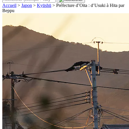
Accueil
>
Japon
>
Kyūshū
>
Préfecture d’Oita : d’Usuki à Hita par
Beppu