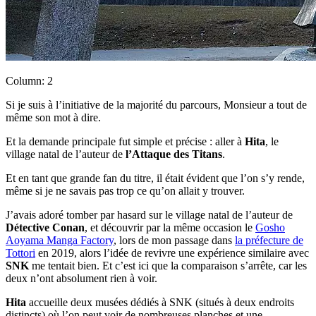
Column: 2
Si je suis à l’initiative de la majorité du parcours, Monsieur a tout de
même son mot à dire.
Et la demande principale fut simple et précise : aller à
Hita
, le
village natal de l’auteur de
l’Attaque des Titans
.
Et en tant que grande fan du titre, il était évident que l’on s’y rende,
même si je ne savais pas trop ce qu’on allait y trouver.
J’avais adoré tomber par hasard sur le village natal de l’auteur de
Détective Conan
, et découvrir par la même occasion le
Gosho
Aoyama Manga Factory
, lors de mon passage dans
la préfecture de
Tottori
en 2019, alors l’idée de revivre une expérience similaire avec
SNK
me tentait bien. Et c’est ici que la comparaison s’arrête, car les
deux n’ont absolument rien à voir.
Hita
accueille deux musées dédiés à SNK (situés à deux endroits
distincts) où l’on peut voir de nombreuses planches et une