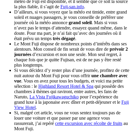
météo de Fuji est disponible, et il semble que ce soit la source
la plus fiable, il s’agit de
Fuji-san.info
.
D’ailleurs, si vous voyez que la météo est timide, entre grand
soleil et nuages passagers, je vous conseille de préférer une
journée où la météo annonce
grand soleil
. Mais si vous
n’avez pas le temps d’attendre, essayez quand même, dans le
doute. Pour ma part, je n’ai fait qu’avec des journées où il
était prévu un temps
très dégagé
.
Le Mont Fuji dispose de nombreux points d’intérêts dans ses
alentours. Mon conseil de fin serait de vous dire de
prévoir 2
journées
d’excursion et non une seule. Mon seul regret, à
chaque fois que je quitte Fujisan, est de ne pas y être resté
plus longtemps.
Si vous décidez d’y rester plus d’une journée, profitez de cette
nuit autour du Mont Fuji pour vous offrir
une chambre avec
vue
. Vous en avez pour tous les budgets, et voici ma petite
sélection : le
Highland Resort Hotel & Spa
qui possède des
chambres à thèmes qui raviront, entre autres, les fans de
Naruto,
La Vista Fujikawaguchiko
pour l’expérience du
grand luxe à la japonaise avec dîner et petit-déjeuner et le
Fuji
View Hotel
.
Si, malgré cet article, vous ne vous sentez toujours pas de
louer une voiture et que passer par une agence vous
rassurerait, j’ai repéré
cette excursion avec récolte de fruits
au
Mont Fuji.