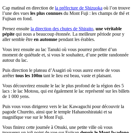
Cap matinal en direction de
la préfecture de Shizuoka
où l’on trouve
l’une des vues
les plus connues
du Mont Fuji : les champs de thé et
Fujisan en fond.
Prenez ensuite
la direction des chutes de Shiraito
,
une véritable
pépite
qui nous a beaucoup étonnée. La meilleure période pour y
aller semble être
en automne
pendant les érables.
Vous irez ensuite au lac Tanuki où vous pourrez profiter d’un
moment de quiétude et, si vous le souhaitez, d’une petite randonnée
autour du lac.
Puis direction le plateau d’Asagiri où vous aurez envie de vous
arrêter
tous les 100m
tant le lieu est beau, vaste et plaisant.
Vous découvrirez ensuite le lac le plus profond de la région des 5
lacs : le lac Motosu, qui est également le lac représenté sur les billets
de 1 000 yens.
Puis vous vous dirigerez vers le lac Kawaguchi pour découvrir la
pagode Chureito, ainsi que le temple Hahanoshirataki et sa
magnifique vue sur le Mont Fuji.
Vous finirez cette journée à Otsuki, une petite ville où vous
trouverez un joli point de vue sur Fujisan
depuis le Mont Iwadono
.