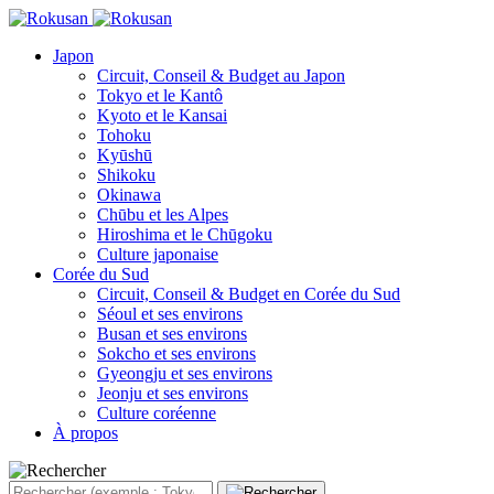
Japon
Circuit, Conseil & Budget au Japon
Tokyo et le Kantô
Kyoto et le Kansai
Tohoku
Kyūshū
Shikoku
Okinawa
Chūbu et les Alpes
Hiroshima et le Chūgoku
Culture japonaise
Corée du Sud
Circuit, Conseil & Budget en Corée du Sud
Séoul et ses environs
Busan et ses environs
Sokcho et ses environs
Gyeongju et ses environs
Jeonju et ses environs
Culture coréenne
À propos