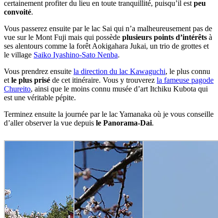
certainement profiter du lieu en toute tranquillité, puisqu’il est
peu
convoité
.
Vous passerez ensuite par le lac Sai qui n’a malheureusement pas de
vue sur le Mont Fuji mais qui possède
plusieurs points d’intérêts
à
ses alentours comme la forêt Aokigahara Jukai, un trio de grottes et
le village
Saiko Iyashino-Sato Nenba
.
Vous prendrez ensuite
la direction du lac Kawaguchi
, le plus connu
et
le plus prisé
de cet itinéraire. Vous y trouverez
la fameuse pagode
Chureito
, ainsi que le moins connu musée d’art Itchiku Kubota qui
est une véritable pépite.
Terminez ensuite la journée par le lac Yamanaka où je vous conseille
d’aller observer la vue depuis
le Panorama-Dai
.