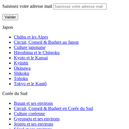
Saisissez votre adresse mail
Valider
Japon
Chūbu et les Alpes
Circuit, Conseil & Budget au Japon
Culture japonaise
Hiroshima et le Chūgoku
Kyoto et le Kansai
Kyūshū
Okinawa
Shikoku
Assister à un tournoi de sumo à Tokyo :
Tohoku
mon expérience
Tokyo et le Kantô
Corée du Sud
Busan et ses environs
Circuit, Conseil & Budget en Corée du Sud
Culture coréenne
Gyeongju et ses environs
Jeonju et ses environs