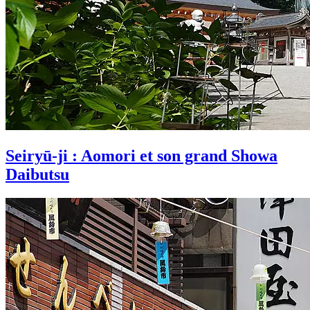
Seiryū-ji : Aomori et son grand Showa
Daibutsu