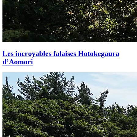
Les incroyables falaises Hotokegaura
d’Aomori