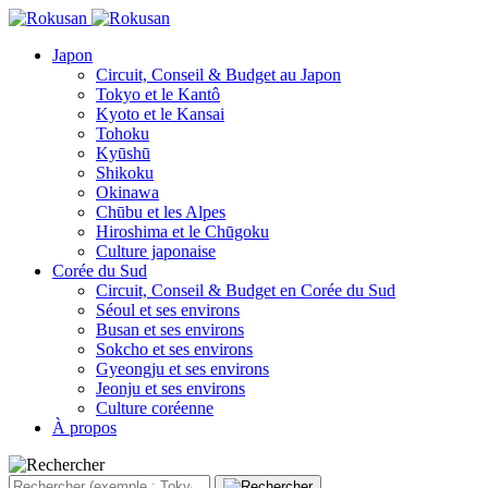
Japon
Circuit, Conseil & Budget au Japon
Tokyo et le Kantô
Kyoto et le Kansai
Tohoku
Kyūshū
Shikoku
Okinawa
Chūbu et les Alpes
Hiroshima et le Chūgoku
Culture japonaise
Corée du Sud
Circuit, Conseil & Budget en Corée du Sud
Séoul et ses environs
Busan et ses environs
Sokcho et ses environs
Gyeongju et ses environs
Jeonju et ses environs
Culture coréenne
À propos