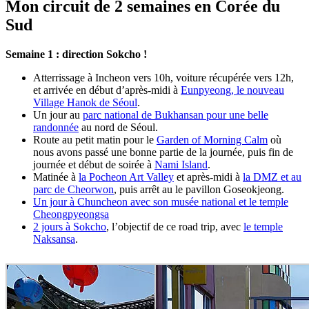
Mon circuit de 2 semaines en Corée du
Sud
Semaine 1 : direction Sokcho !
Atterrissage à Incheon vers 10h, voiture récupérée vers 12h,
et arrivée en début d’après-midi à
Eunpyeong, le nouveau
Village Hanok de Séoul
.
Un jour au
parc national de Bukhansan pour une belle
randonnée
au nord de Séoul.
Route au petit matin pour le
Garden of Morning Calm
où
nous avons passé une bonne partie de la journée, puis fin de
journée et début de soirée à
Nami Island
.
Matinée à
la Pocheon Art Valley
et après-midi à
la DMZ et au
parc de Cheorwon
, puis arrêt au le pavillon Goseokjeong.
Un jour à Chuncheon avec son musée national et le temple
Cheongpyeongsa
2 jours à Sokcho
, l’objectif de ce road trip, avec
le temple
Naksansa
.