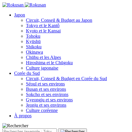
Japon
Circuit, Conseil & Budget au Japon
Tokyo et le Kantô
Kyoto et le Kansai
Tohoku
Kyūshū
Shikoku
Okinawa
Chūbu et les Alpes
Hiroshima et le Chūgoku
Culture japonaise
Corée du Sud
Circuit, Conseil & Budget en Corée du Sud
Séoul et ses environs
Busan et ses environs
Sokcho et ses environs
Gyeongju et ses environs
Jeonju et ses environs
Culture coréenne
À propos