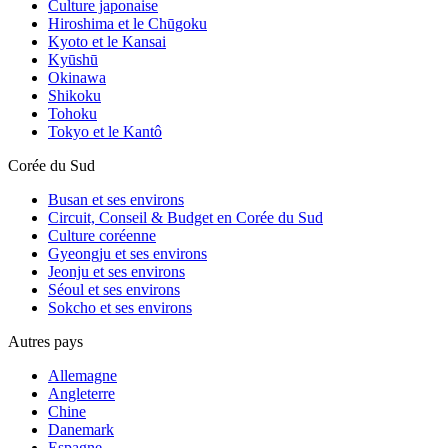
Culture japonaise
Hiroshima et le Chūgoku
Kyoto et le Kansai
Kyūshū
Okinawa
Shikoku
Organiser et préparer son premier
Tohoku
voyage en Corée du Sud
Tokyo et le Kantô
Corée du Sud
Busan et ses environs
Circuit, Conseil & Budget en Corée du Sud
Culture coréenne
Gyeongju et ses environs
Jeonju et ses environs
Séoul et ses environs
Sokcho et ses environs
Autres pays
Allemagne
Angleterre
Chine
Danemark
Espagne