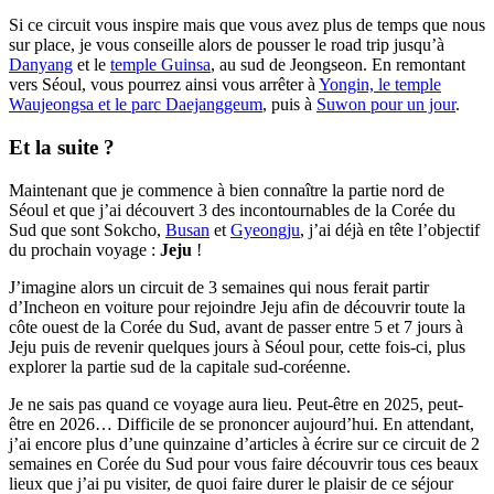
Si ce circuit vous inspire mais que vous avez plus de temps que nous
sur place, je vous conseille alors de pousser le road trip jusqu’à
Danyang
et le
temple Guinsa
, au sud de Jeongseon. En remontant
vers Séoul, vous pourrez ainsi vous arrêter à
Yongin, le temple
Waujeongsa et le parc Daejanggeum
, puis à
Suwon pour un jour
.
Et la suite ?
Maintenant que je commence à bien connaître la partie nord de
Séoul et que j’ai découvert 3 des incontournables de la Corée du
Sud que sont Sokcho,
Busan
et
Gyeongju
, j’ai déjà en tête l’objectif
du prochain voyage :
Jeju
!
J’imagine alors un circuit de 3 semaines qui nous ferait partir
d’Incheon en voiture pour rejoindre Jeju afin de découvrir toute la
côte ouest de la Corée du Sud, avant de passer entre 5 et 7 jours à
Jeju puis de revenir quelques jours à Séoul pour, cette fois-ci, plus
explorer la partie sud de la capitale sud-coréenne.
Je ne sais pas quand ce voyage aura lieu. Peut-être en 2025, peut-
être en 2026… Difficile de se prononcer aujourd’hui. En attendant,
j’ai encore plus d’une quinzaine d’articles à écrire sur ce circuit de 2
semaines en Corée du Sud pour vous faire découvrir tous ces beaux
lieux que j’ai pu visiter, de quoi faire durer le plaisir de ce séjour