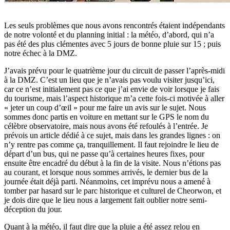
Les seuls problèmes que nous avons rencontrés étaient indépendants
de notre volonté et du planning initial : la météo, d’abord, qui n’a
pas été des plus clémentes avec 5 jours de bonne pluie sur 15 ; puis
notre échec à la DMZ.
J’avais prévu pour le quatrième jour du circuit de passer l’après-midi
à la DMZ. C’est un lieu que je n’avais pas voulu visiter jusqu’ici,
car ce n’est initialement pas ce que j’ai envie de voir lorsque je fais
du tourisme, mais l’aspect historique m’a cette fois-ci motivée à aller
« jeter un coup d’œil » pour me faire un avis sur le sujet. Nous
sommes donc partis en voiture en mettant sur le GPS le nom du
célèbre observatoire, mais nous avons été refoulés à l’entrée. Je
prévois un article dédié à ce sujet, mais dans les grandes lignes : on
n’y rentre pas comme ça, tranquillement. Il faut rejoindre le lieu de
départ d’un bus, qui ne passe qu’à certaines heures fixes, pour
ensuite être encadré du début à la fin de la visite. Nous n’étions pas
au courant, et lorsque nous sommes arrivés, le dernier bus de la
journée était déjà parti. Néanmoins, cet imprévu nous a amené à
tomber par hasard sur le parc historique et culturel de Cheorwon, et
je dois dire que le lieu nous a largement fait oublier notre semi-
déception du jour.
Quant à la météo, il faut dire que la pluie a été assez relou en