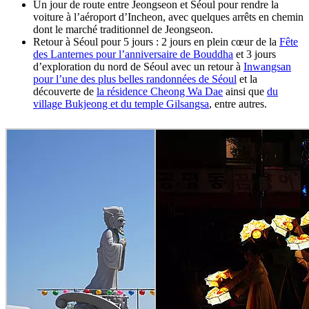
Un jour de route entre Jeongseon et Séoul pour rendre la
voiture à l’aéroport d’Incheon, avec quelques arrêts en chemin
dont le marché traditionnel de Jeongseon.
Retour à Séoul pour 5 jours : 2 jours en plein cœur de la
Fête
des Lanternes pour l’anniversaire de Bouddha
et 3 jours
d’exploration du nord de Séoul avec un retour à
Inwangsan
pour l’une des plus belles randonnées de Séoul
et la
découverte de
la résidence Cheong Wa Dae
ainsi que
du
village Bukjeong et du temple Gilsangsa
, entre autres.