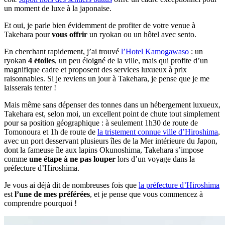
un moment de luxe à la japonaise.
Et oui, je parle bien évidemment de profiter de votre venue à
Takehara pour
vous offrir
un ryokan ou un hôtel avec sento.
En cherchant rapidement, j’ai trouvé
l’Hotel Kamogawaso
: un
ryokan
4 étoiles
, un peu éloigné de la ville, mais qui profite d’un
magnifique cadre et proposent des services luxueux à prix
raisonnables. Si je reviens un jour à Takehara, je pense que je me
laisserais tenter !
Mais même sans dépenser des tonnes dans un hébergement luxueux,
Takehara est, selon moi, un excellent point de chute tout simplement
pour sa position géographique : à seulement 1h30 de route de
Tomonoura et 1h de route de
la tristement connue ville d’Hiroshima
,
avec un port desservant plusieurs îles de la Mer intérieure du Japon,
dont la fameuse île aux lapins Okunoshima, Takehara s’impose
comme
une étape à ne pas louper
lors d’un voyage dans la
préfecture d’Hiroshima.
Je vous ai déjà dit de nombreuses fois que
la préfecture d’Hiroshima
est
l’une de mes préférées
, et je pense que vous commencez à
comprendre pourquoi !