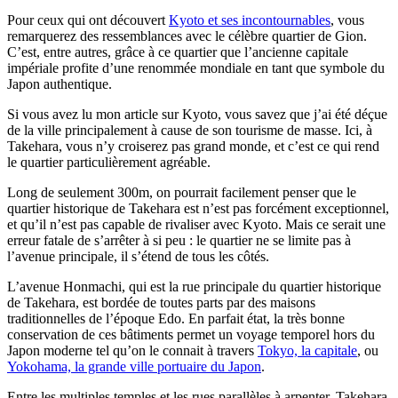
Pour ceux qui ont découvert
Kyoto et ses incontournables
, vous
remarquerez des ressemblances avec le célèbre quartier de Gion.
C’est, entre autres, grâce à ce quartier que l’ancienne capitale
impériale profite d’une renommée mondiale en tant que symbole du
Japon authentique.
Si vous avez lu mon article sur Kyoto, vous savez que j’ai été déçue
de la ville principalement à cause de son tourisme de masse. Ici, à
Takehara, vous n’y croiserez pas grand monde, et c’est ce qui rend
le quartier particulièrement agréable.
Long de seulement 300m, on pourrait facilement penser que le
quartier historique de Takehara est n’est pas forcément exceptionnel,
et qu’il n’est pas capable de rivaliser avec Kyoto. Mais ce serait une
erreur fatale de s’arrêter à si peu : le quartier ne se limite pas à
l’avenue principale, il s’étend de tous les côtés.
L’avenue Honmachi, qui est la rue principale du quartier historique
de Takehara, est bordée de toutes parts par des maisons
traditionnelles de l’époque Edo. En parfait état, la très bonne
conservation de ces bâtiments permet un voyage temporel hors du
Japon moderne tel qu’on le connait à travers
Tokyo, la capitale
, ou
Yokohama, la grande ville portuaire du Japon
.
Entre les multiples temples et les rues parallèles à arpenter, Takehara