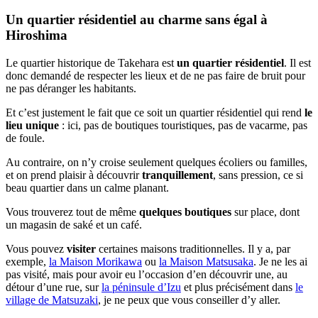
Un quartier résidentiel au charme sans égal à
Hiroshima
Le quartier historique de Takehara est
un quartier résidentiel
. Il est
donc demandé de respecter les lieux et de ne pas faire de bruit pour
ne pas déranger les habitants.
Et c’est justement le fait que ce soit un quartier résidentiel qui rend
le
lieu unique
: ici, pas de boutiques touristiques, pas de vacarme, pas
de foule.
Au contraire, on n’y croise seulement quelques écoliers ou familles,
et on prend plaisir à découvrir
tranquillement
, sans pression, ce si
beau quartier dans un calme planant.
Vous trouverez tout de même
quelques boutiques
sur place, dont
un magasin de saké et un café.
Vous pouvez
visiter
certaines maisons traditionnelles. Il y a, par
exemple,
la Maison Morikawa
ou
la Maison Matsusaka
. Je ne les ai
pas visité, mais pour avoir eu l’occasion d’en découvrir une, au
détour d’une rue, sur
la péninsule d’Izu
et plus précisément dans
le
village de Matsuzaki
, je ne peux que vous conseiller d’y aller.