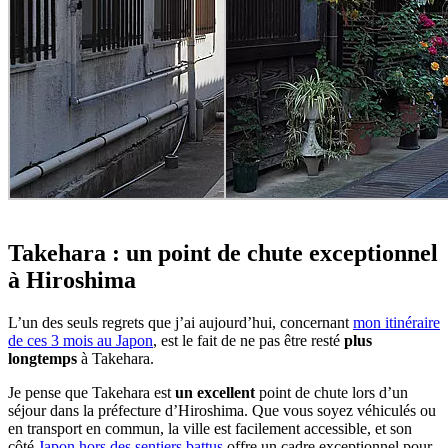
Takehara : un point de chute exceptionnel
à Hiroshima
L’un des seuls regrets que j’ai aujourd’hui, concernant
mon itinéraire
de ces 3 mois au Japon
, est le fait de ne pas être resté
plus
longtemps
à Takehara.
Je pense que Takehara est
un excellent
point de chute lors d’un
séjour dans la préfecture d’Hiroshima. Que vous soyez véhiculés ou
en transport en commun, la ville est facilement accessible, et son
côté
Japon hors des sentiers battus
offre un cadre exceptionnel pour