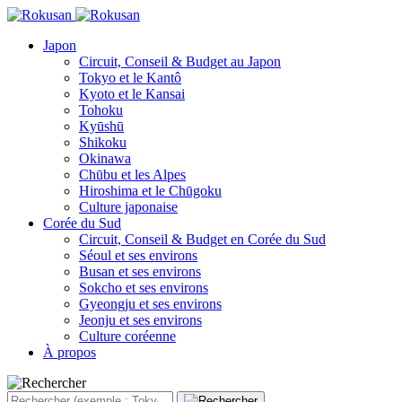
Japon
Circuit, Conseil & Budget au Japon
Tokyo et le Kantô
Kyoto et le Kansai
Tohoku
Kyūshū
Shikoku
Okinawa
Chūbu et les Alpes
Hiroshima et le Chūgoku
Culture japonaise
Corée du Sud
Circuit, Conseil & Budget en Corée du Sud
Séoul et ses environs
Busan et ses environs
Sokcho et ses environs
Gyeongju et ses environs
Jeonju et ses environs
Culture coréenne
À propos