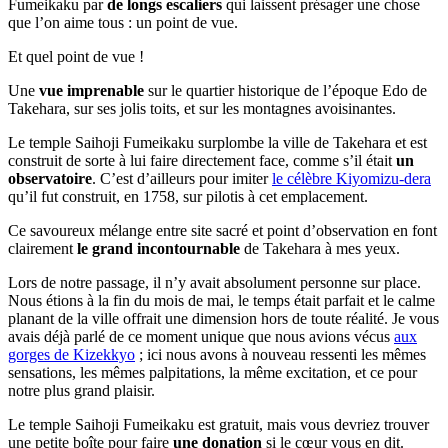
Fumeikaku par
de longs escaliers
qui laissent présager une chose
que l’on aime tous : un point de vue.
Et quel point de vue !
Une
vue imprenable
sur le quartier historique de l’époque Edo de
Takehara, sur ses jolis toits, et sur les montagnes avoisinantes.
Le temple Saihoji Fumeikaku surplombe la ville de Takehara et est
construit de sorte à lui faire directement face, comme s’il était
un
observatoire
. C’est d’ailleurs pour imiter
le célèbre Kiyomizu-dera
qu’il fut construit, en 1758, sur pilotis à cet emplacement.
Ce savoureux mélange entre site sacré et point d’observation en font
clairement
le grand incontournable
de Takehara à mes yeux.
Lors de notre passage, il n’y avait absolument personne sur place.
Nous étions à la fin du mois de mai, le temps était parfait et le calme
planant de la ville offrait une dimension hors de toute réalité. Je vous
avais déjà parlé de ce moment unique que nous avions vécus
aux
gorges de Kizekkyo
; ici nous avons à nouveau ressenti les mêmes
sensations, les mêmes palpitations, la même excitation, et ce pour
notre plus grand plaisir.
Le temple Saihoji Fumeikaku est gratuit, mais vous devriez trouver
une petite boîte pour faire
une donation
si le cœur vous en dit.