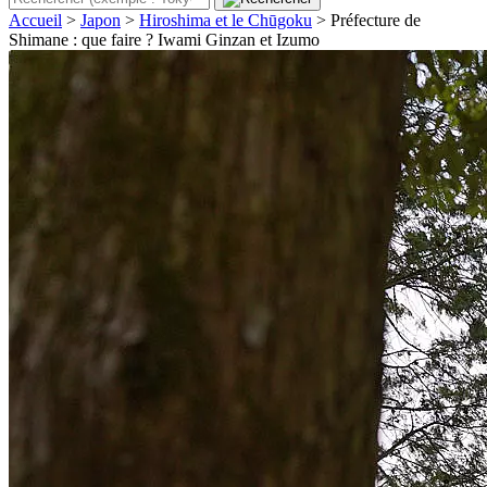
Accueil
>
Japon
>
Hiroshima et le Chūgoku
>
Préfecture de
Shimane : que faire ? Iwami Ginzan et Izumo