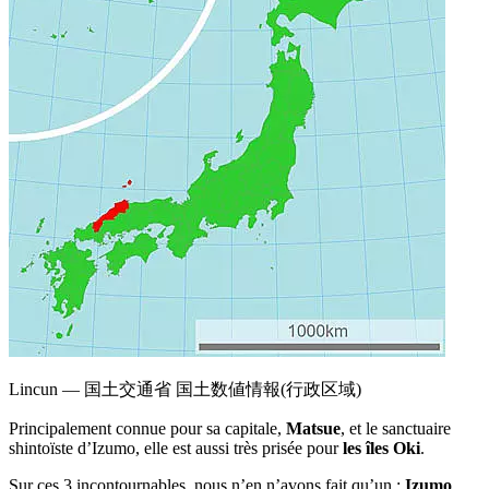
Lincun — 国土交通省 国土数値情報(行政区域)
Principalement connue pour sa capitale,
Matsue
, et le sanctuaire
shintoïste d’Izumo, elle est aussi très prisée pour
les îles Oki
.
Sur ces 3 incontournables, nous n’en n’avons fait qu’un :
Izumo
.