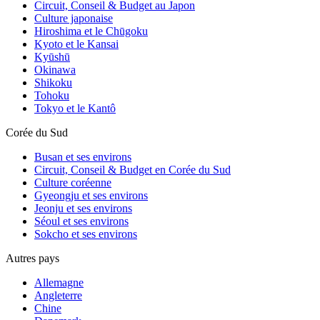
Circuit, Conseil & Budget au Japon
Culture japonaise
Hiroshima et le Chūgoku
Kyoto et le Kansai
Kyūshū
Okinawa
Shikoku
Tohoku
Tokyo et le Kantô
Daisho-in : le magnifique temple de
Corée du Sud
Miyajima
Busan et ses environs
Circuit, Conseil & Budget en Corée du Sud
Culture coréenne
Gyeongju et ses environs
Jeonju et ses environs
Séoul et ses environs
Sokcho et ses environs
Autres pays
Allemagne
Angleterre
Chine