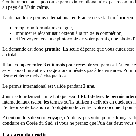
Contrairement au Japon où le permis international n’est pas reconnu (le
au pays du Matin calme.
La demande de permis international en France ne se fait qu’à
un seul
remplir un formulaire en ligne,
imprimer le récapitulatif obtenu à la fin de la complétion,
et l’envoyer avec une photocopie de votre permis, une photo d’i
La demande est donc
gratuite
. La seule dépense que vous aurez sera l
au total.
Il faut compter
entre 3 et 6 mois
pour recevoir son permis. L’attente es
servir lors d’un autre voyage alors n’hésitez pas à le demander. Pour 
3ème et 4ème mois à chaque fois.
Le permis international est valide pendant
3 ans
.
J’insiste lourdement sur le fait que
seul l’État délivre le permis inte
internationaux (selon les termes qu’ils utilisent) délivrés en quelques 
l’entreprise de location a l’obligation de vérifier votre document pour 
Attention, lors de votre voyage, n’oubliez pas votre permis français :
conduire en Corée du Sud, si vous ne prenez que l’un des deux vous vo
La carte de crédit