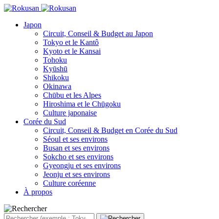
Japon
Circuit, Conseil & Budget au Japon
Tokyo et le Kantô
Kyoto et le Kansai
Tohoku
Kyūshū
Shikoku
Okinawa
Chūbu et les Alpes
Hiroshima et le Chūgoku
Culture japonaise
Corée du Sud
Circuit, Conseil & Budget en Corée du Sud
Séoul et ses environs
Busan et ses environs
Sokcho et ses environs
Gyeongju et ses environs
Jeonju et ses environs
Culture coréenne
À propos