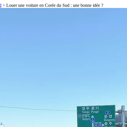
d
>
Louer une voiture en Corée du Sud : une bonne idée ?