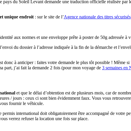
 pays du Soleil Levant demande une traduction officielle réalisée par le
 et unique endroit
: sur le site de l’
Agence nationale des titres sécurisés
dentité aux normes et une enveloppe prête à poster de 50g adressée à v
’envoi du dossier à l’adresse indiquée à la fin de la démarche et l’enve
t donc à anticiper : faites votre demande le plus tôt possible ! Même si 
ma part, j’ai fait la demande 2 fois (pour mon voyage de
3 semaines en 
rnational
et que le délai d’obtention est de plusieurs mois, car de nombre
heures / jours : ceux ci sont bien évidemment faux. Vous vous retrouverez
vous fournir le véhicule.
 le permis international doit obligatoirement être accompagné de votre 
us verrez refuser la location une fois sur place.