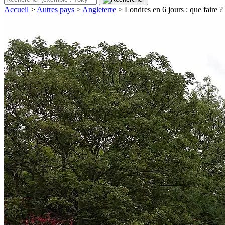
Accueil
>
Autres pays
>
Angleterre
>
Londres en 6 jours : que faire 