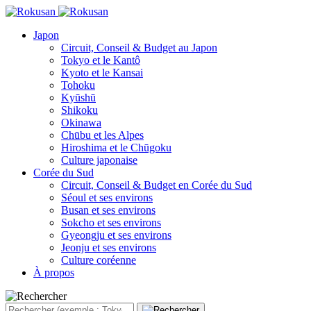
Japon
Circuit, Conseil & Budget au Japon
Tokyo et le Kantô
Kyoto et le Kansai
Tohoku
Kyūshū
Shikoku
Okinawa
Chūbu et les Alpes
Hiroshima et le Chūgoku
Culture japonaise
Corée du Sud
Circuit, Conseil & Budget en Corée du Sud
Séoul et ses environs
Busan et ses environs
Sokcho et ses environs
Gyeongju et ses environs
Jeonju et ses environs
Culture coréenne
À propos