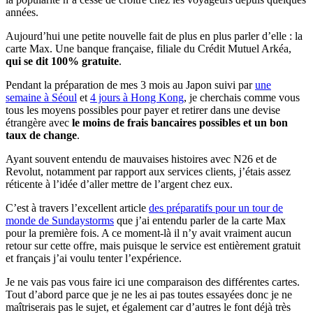
années.
Aujourd’hui une petite nouvelle fait de plus en plus parler d’elle : la
carte Max. Une banque française, filiale du Crédit Mutuel Arkéa,
qui se dit 100% gratuite
.
Pendant la préparation de mes 3 mois au Japon suivi par
une
semaine à Séoul
et
4 jours à Hong Kong
, je cherchais comme vous
tous les moyens possibles pour payer et retirer dans une devise
étrangère avec
le moins de frais bancaires possibles et un bon
taux de change
.
Ayant souvent entendu de mauvaises histoires avec N26 et de
Revolut, notamment par rapport aux services clients, j’étais assez
réticente à l’idée d’aller mettre de l’argent chez eux.
C’est à travers l’excellent article
des préparatifs pour un tour de
monde de Sundaystorms
que j’ai entendu parler de la carte Max
pour la première fois. A ce moment-là il n’y avait vraiment aucun
retour sur cette offre, mais puisque le service est entièrement gratuit
et français j’ai voulu tenter l’expérience.
Je ne vais pas vous faire ici une comparaison des différentes cartes.
Tout d’abord parce que je ne les ai pas toutes essayées donc je ne
maîtriserais pas le sujet, et également car d’autres le font déjà très