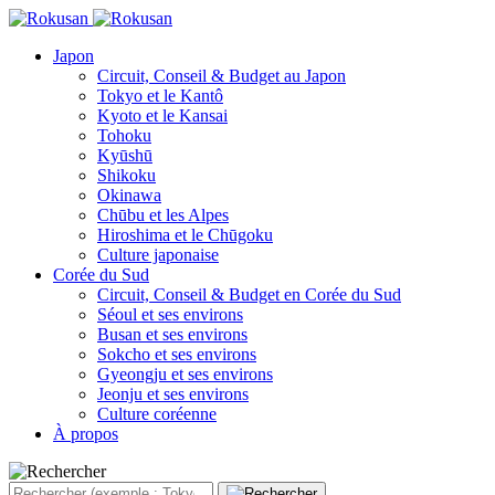
Japon
Circuit, Conseil & Budget au Japon
Tokyo et le Kantô
Kyoto et le Kansai
Tohoku
Kyūshū
Shikoku
Okinawa
Chūbu et les Alpes
Hiroshima et le Chūgoku
Culture japonaise
Corée du Sud
Circuit, Conseil & Budget en Corée du Sud
Séoul et ses environs
Busan et ses environs
Sokcho et ses environs
Gyeongju et ses environs
Jeonju et ses environs
Culture coréenne
À propos