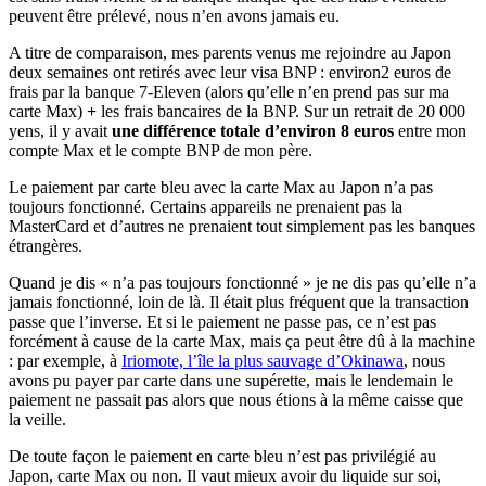
peuvent être prélevé, nous n’en avons jamais eu.
A titre de comparaison, mes parents venus me rejoindre au Japon
deux semaines ont retirés avec leur visa BNP : environ2 euros de
frais par la banque 7-Eleven (alors qu’elle n’en prend pas sur ma
carte Max)
+
les frais bancaires de la BNP. Sur un retrait de 20 000
yens, il y avait
une différence totale d’environ 8 euros
entre mon
compte Max et le compte BNP de mon père.
Le paiement par carte bleu avec la carte Max au Japon n’a pas
toujours fonctionné. Certains appareils ne prenaient pas la
MasterCard et d’autres ne prenaient tout simplement pas les banques
étrangères.
Quand je dis « n’a pas toujours fonctionné » je ne dis pas qu’elle n’a
jamais fonctionné, loin de là. Il était plus fréquent que la transaction
passe que l’inverse. Et si le paiement ne passe pas, ce n’est pas
forcément à cause de la carte Max, mais ça peut être dû à la machine
: par exemple, à
Iriomote, l’île la plus sauvage d’Okinawa
, nous
avons pu payer par carte dans une supérette, mais le lendemain le
paiement ne passait pas alors que nous étions à la même caisse que
la veille.
De toute façon le paiement en carte bleu n’est pas privilégié au
Japon, carte Max ou non. Il vaut mieux avoir du liquide sur soi,