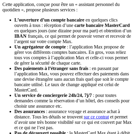
Cette application, conçue pour être un « assistant personnel du
quotidien », propose plusieurs services :
L’ouverture d’un compte bancaire
en quelques clics
ouverts à tous : réception d’une
carte bancaire MasterCard
en quelques jours (une dizaine pour ma part) et obtention d’un
IBAN
français, ce qui permet de pouvoir verser et recevoir de
l’argent sur votre compte Max.
Un agrégateur de compte
: l’application Max propose de
gérer vos différents comptes bancaires. En gros, vous reliez
tous vos comptes à l’application Max et celle-ci vous permet
de gérer la sécurité de chaque carte.
Des paiements à l’étranger sans frais
: en passant par
l’application Max, vous pouvez effectuer des paiements dans
une devise étrangère sans aucun frais quel que soit le compte
bancaire utilisé. Le taux de change appliqué est celui de
MasterCard.
Un service de conciergerie 24h/24, 7j/7
: pour toutes
demandes comme la réservation d’un hôtel, des conseils pour
choisir une assurance etc.
Des assurances
: assurance voyage et assurance achat à
distance. Tous les détails se trouvent
sur ce contrat
et permet
d’avoir une très bonne visibilité sur ce qui est couvert par Max
et ce qui ne l’est pas.
Pas de découvert possible
: la MasterCard Max étant à débit