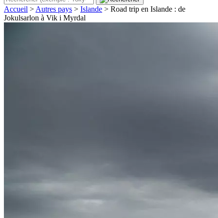
Accueil
>
Autres pays
>
Islande
>
Road trip en Islande : de
Jokulsarlon à Vik i Myrdal