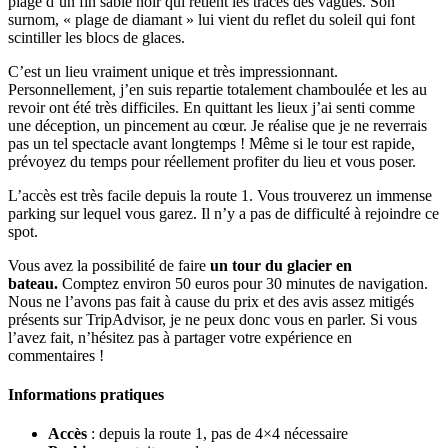
plage d’un fin sable noir qui retient les traces des vagues. Son
surnom, « plage de diamant » lui vient du reflet du soleil qui font
scintiller les blocs de glaces.
C’est un lieu vraiment unique et très impressionnant.
Personnellement, j’en suis repartie totalement chamboulée et les au
revoir ont été très difficiles. En quittant les lieux j’ai senti comme
une déception, un pincement au cœur. Je réalise que je ne reverrais
pas un tel spectacle avant longtemps ! Même si le tour est rapide,
prévoyez du temps pour réellement profiter du lieu et vous poser.
L’accès est très facile depuis la route 1. Vous trouverez un immense
parking sur lequel vous garez. Il n’y a pas de difficulté à rejoindre ce
spot.
Vous avez la possibilité de faire
un tour du glacier en
bateau.
Comptez environ 50 euros pour 30 minutes de navigation.
Nous ne l’avons pas fait à cause du prix et des avis assez mitigés
présents sur TripAdvisor, je ne peux donc vous en parler. Si vous
l’avez fait, n’hésitez pas à partager votre expérience en
commentaires !
Informations pratiques
Accès
: depuis la route 1, pas de 4×4 nécessaire