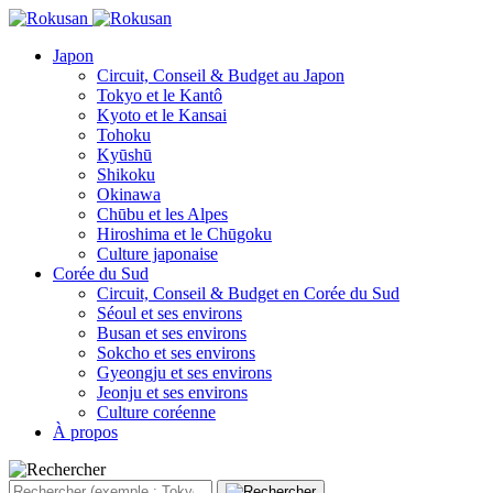
Japon
Circuit, Conseil & Budget au Japon
Tokyo et le Kantô
Kyoto et le Kansai
Tohoku
Kyūshū
Shikoku
Okinawa
Chūbu et les Alpes
Hiroshima et le Chūgoku
Culture japonaise
Corée du Sud
Circuit, Conseil & Budget en Corée du Sud
Séoul et ses environs
Busan et ses environs
Sokcho et ses environs
Gyeongju et ses environs
Jeonju et ses environs
Culture coréenne
À propos