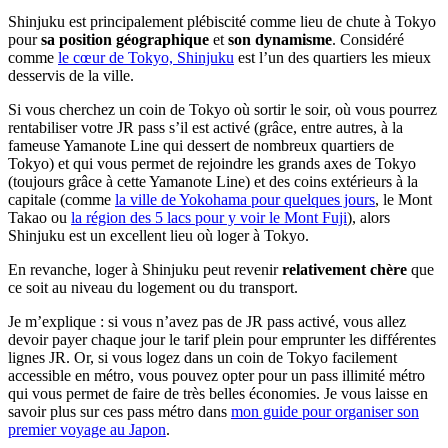
Shinjuku est principalement plébiscité comme lieu de chute à Tokyo
pour
sa position géographique
et
son dynamisme
. Considéré
comme
le cœur de Tokyo, Shinjuku
est l’un des quartiers les mieux
desservis de la ville.
Si vous cherchez un coin de Tokyo où sortir le soir, où vous pourrez
rentabiliser votre JR pass s’il est activé (grâce, entre autres, à la
fameuse Yamanote Line qui dessert de nombreux quartiers de
Tokyo) et qui vous permet de rejoindre les grands axes de Tokyo
(toujours grâce à cette Yamanote Line) et des coins extérieurs à la
capitale (comme
la ville de Yokohama pour quelques jours
, le Mont
Takao ou
la région des 5 lacs pour y voir le Mont Fuji
), alors
Shinjuku est un excellent lieu où loger à Tokyo.
En revanche, loger à Shinjuku peut revenir
relativement chère
que
ce soit au niveau du logement ou du transport.
Je m’explique : si vous n’avez pas de JR pass activé, vous allez
devoir payer chaque jour le tarif plein pour emprunter les différentes
lignes JR. Or, si vous logez dans un coin de Tokyo facilement
accessible en métro, vous pouvez opter pour un pass illimité métro
qui vous permet de faire de très belles économies. Je vous laisse en
savoir plus sur ces pass métro dans
mon guide pour organiser son
premier voyage au Japon
.