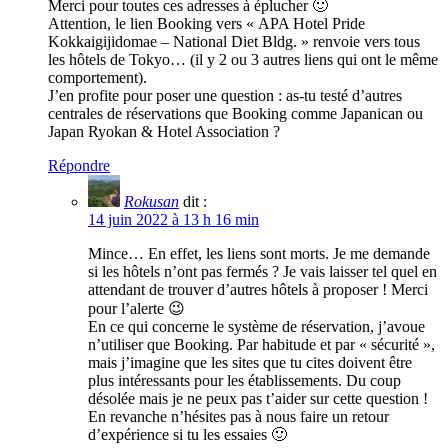
Merci pour toutes ces adresses à éplucher 🙂
Attention, le lien Booking vers « APA Hotel Pride
Kokkaigijidomae – National Diet Bldg. » renvoie vers tous
les hôtels de Tokyo… (il y 2 ou 3 autres liens qui ont le même
comportement).
J’en profite pour poser une question : as-tu testé d’autres
centrales de réservations que Booking comme Japanican ou
Japan Ryokan & Hotel Association ?
Répondre
Rokusan
dit :
14 juin 2022 à 13 h 16 min
Mince… En effet, les liens sont morts. Je me demande
si les hôtels n’ont pas fermés ? Je vais laisser tel quel en
attendant de trouver d’autres hôtels à proposer ! Merci
pour l’alerte 😉
En ce qui concerne le système de réservation, j’avoue
n’utiliser que Booking. Par habitude et par « sécurité »,
mais j’imagine que les sites que tu cites doivent être
plus intéressants pour les établissements. Du coup
désolée mais je ne peux pas t’aider sur cette question !
En revanche n’hésites pas à nous faire un retour
d’expérience si tu les essaies 🙂