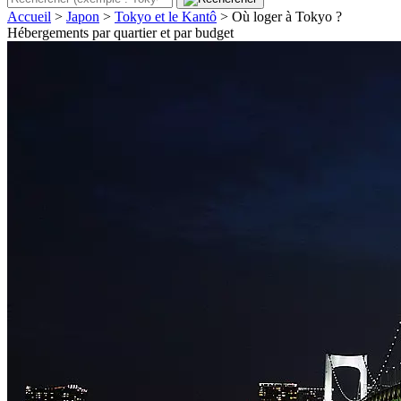
Accueil
>
Japon
>
Tokyo et le Kantô
>
Où loger à Tokyo ?
Hébergements par quartier et par budget