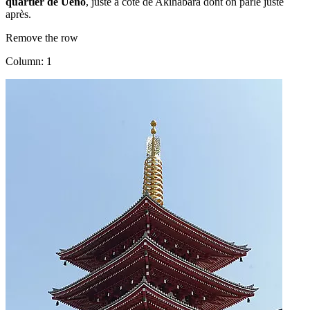
quartier de Ueno
, juste à côté de Akihabara dont on parle juste
après.
Remove the row
Column: 1