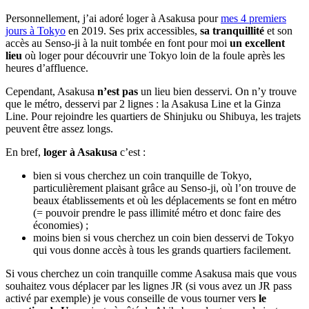
Personnellement, j’ai adoré loger à Asakusa pour
mes 4 premiers
jours à Tokyo
en 2019. Ses prix accessibles,
sa tranquillité
et son
accès au Senso-ji à la nuit tombée en font pour moi
un excellent
lieu
où loger pour découvrir une Tokyo loin de la foule après les
heures d’affluence.
Cependant, Asakusa
n’est pas
un lieu bien desservi. On n’y trouve
que le métro, desservi par 2 lignes : la Asakusa Line et la Ginza
Line. Pour rejoindre les quartiers de Shinjuku ou Shibuya, les trajets
peuvent être assez longs.
En bref,
loger à Asakusa
c’est :
bien si vous cherchez un coin tranquille de Tokyo,
particulièrement plaisant grâce au Senso-ji, où l’on trouve de
beaux établissements et où les déplacements se font en métro
(= pouvoir prendre le pass illimité métro et donc faire des
économies) ;
moins bien si vous cherchez un coin bien desservi de Tokyo
qui vous donne accès à tous les grands quartiers facilement.
Si vous cherchez un coin tranquille comme Asakusa mais que vous
souhaitez vous déplacer par les lignes JR (si vous avez un JR pass
activé par exemple) je vous conseille de vous tourner vers
le