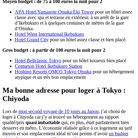
Moyen budget : de 75 à 100 euros la nuit pour 2
APA Hotel Yamanote Otsuka Eki Tower
pour un hôtel assez
classe avec spa et terrasse en extérieur, à un arrêt de la gare
d’Ikebukuro et à quelques centaines de mètres de la gare
d’Otsuka.
Hotel Wing International Ikebukuro
Hotel Grand City
pour un hôtel assez classe et bien placé.
Gros budget : à partir de 100 euros la nuit pour 2
Hotel Bellclassic Tokyo
pour un hôtel luxueux bien placé
Centurion Hotel Ikebukuro Station
Hoshino Resorts OMO5 Tokyo Otsuka
pour un hébergement
atypique et un très bon emplacement
Ma bonne adresse pour loger à Tokyo :
Chiyoda
Lors de
mon second voyage de 10 jours au Japon
, j’ai choisi de
loger à Chiyoda car j’y ai trouvé un hébergement au rapport
qualité/prix
quasi imbattable
qui, en plus, était parfaitement bien
desservi en métro. L’économie réalisée grâce à ce logement au tarif
moyen et son emplacement idéal m’ont permis d’avoir
un budget