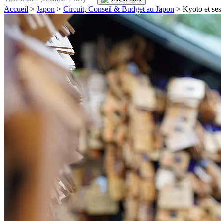
Accueil
>
Japon
>
Circuit, Conseil & Budget au Japon
>
Kyoto et ses