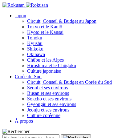
Japon
Circuit, Conseil & Budget au Japon
Tokyo et le Kantô
Kyoto et le Kansai
Tohoku
Kyūshū
Shikoku
Okinawa
Chūbu et les Alpes
Hiroshima et le Chūgoku
Culture japonaise
Corée du Sud
Circuit, Conseil & Budget en Corée du Sud
Séoul et ses environs
Busan et ses environs
Sokcho et ses environs
Gyeongju et ses environs
Jeonju et ses environs
Culture coréenne
À propos