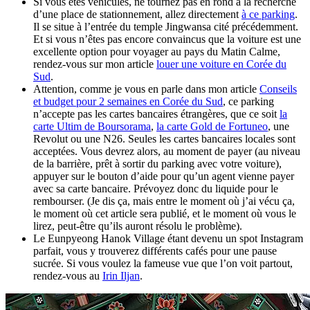
Si vous êtes véhiculés, ne tournez pas en rond à la recherche
d’une place de stationnement, allez directement
à ce parking
.
Il se situe à l’entrée du temple Jingwansa cité précédemment.
Et si vous n’êtes pas encore convaincus que la voiture est une
excellente option pour voyager au pays du Matin Calme,
rendez-vous sur mon article
louer une voiture en Corée du
Sud
.
Attention, comme je vous en parle dans mon article
Conseils
et budget pour 2 semaines en Corée du Sud
, ce parking
n’accepte pas les cartes bancaires étrangères, que ce soit
la
carte Ultim de Boursorama
,
la carte Gold de Fortuneo
, une
Revolut ou une N26. Seules les cartes bancaires locales sont
acceptées. Vous devrez alors, au moment de payer (au niveau
de la barrière, prêt à sortir du parking avec votre voiture),
appuyer sur le bouton d’aide pour qu’un agent vienne payer
avec sa carte bancaire. Prévoyez donc du liquide pour le
rembourser. (Je dis ça, mais entre le moment où j’ai vécu ça,
le moment où cet article sera publié, et le moment où vous le
lirez, peut-être qu’ils auront résolu le problème).
Le Eunpyeong Hanok Village étant devenu un spot Instagram
parfait, vous y trouverez différents cafés pour une pause
sucrée. Si vous voulez la fameuse vue que l’on voit partout,
rendez-vous au
Irin Iljan
.