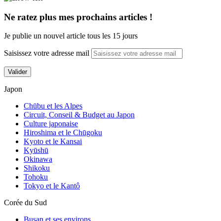
Ne ratez plus mes prochains articles !
Je publie un nouvel article tous les 15 jours
Saisissez votre adresse mail
Valider
Japon
Chūbu et les Alpes
Circuit, Conseil & Budget au Japon
Culture japonaise
Hiroshima et le Chūgoku
Kyoto et le Kansai
Kyūshū
Okinawa
Shikoku
Province de Gyeonggi : la Corée du Sud
Tohoku
aux portes de Séoul
Tokyo et le Kantô
Corée du Sud
Busan et ses environs