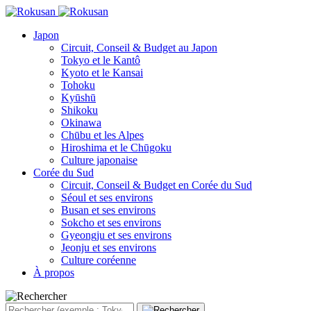
Japon
Circuit, Conseil & Budget au Japon
Tokyo et le Kantô
Kyoto et le Kansai
Tohoku
Kyūshū
Shikoku
Okinawa
Chūbu et les Alpes
Hiroshima et le Chūgoku
Culture japonaise
Corée du Sud
Circuit, Conseil & Budget en Corée du Sud
Séoul et ses environs
Busan et ses environs
Sokcho et ses environs
Gyeongju et ses environs
Jeonju et ses environs
Culture coréenne
À propos