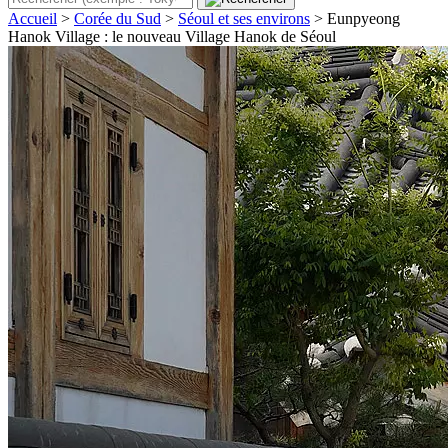
Accueil
>
Corée du Sud
>
Séoul et ses environs
>
Eunpyeong
Hanok Village : le nouveau Village Hanok de Séoul