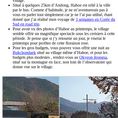
village.
Situé à quelques 25km d’Andong, Hahoe est relié à la ville
par le bus. Comme d’habitude, je ne m’aventurerais pas à
vous en parler tout simplement car je ne l’ai pas utilisé, étant
donné que j’ai réalisé mon voyage de
3 semaines en Corée du
Sud en road trip
.
Pour avoir vu des photos d’Hahoe au printemps, le village
semble offrir un magnifique spectacle sous les cerisiers à cette
période. Je pense que si j’y retourne un jour, je viserai le
printemps pour profiter de cette floraison rose.
Pour les gros budgets, vous pouvez vous offrir une nuit au
Bukchondaek
situé au village même d’Hahoe, et pour les
budgets plus modestes , rendez-vous au
Okyeon Jeongsa
,
situé sur la montagne en face, non loin de l’observatoire qui
donne vue sur le village.