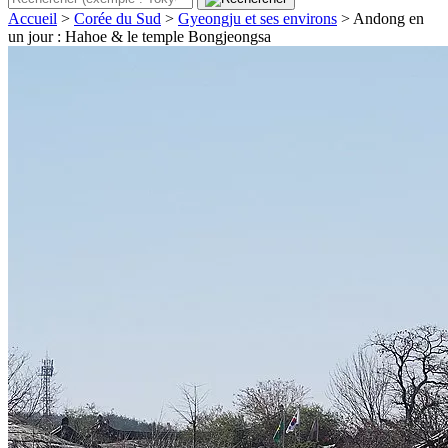
Accueil
>
Corée du Sud
>
Gyeongju et ses environs
>
Andong en
un jour : Hahoe & le temple Bongjeongsa