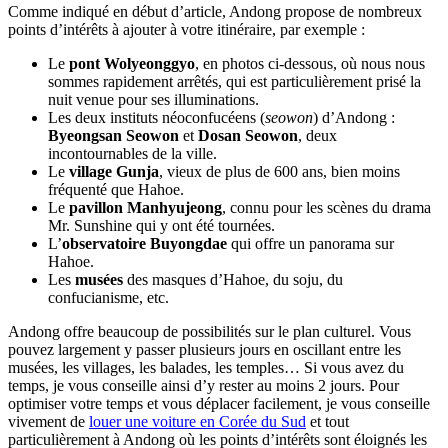
Comme indiqué en début d’article, Andong propose de nombreux
points d’intérêts à ajouter à votre itinéraire, par exemple :
Le
pont Wolyeonggyo
, en photos ci-dessous, où nous nous
sommes rapidement arrêtés, qui est particulièrement prisé la
nuit venue pour ses illuminations.
Les deux instituts néoconfucéens (
seowon
) d’Andong :
Byeongsan Seowon
et
Dosan Seowon
, deux
incontournables de la ville.
Le
village Gunja
, vieux de plus de 600 ans, bien moins
fréquenté que Hahoe.
Le
pavillon Manhyujeong
, connu pour les scènes du drama
Mr. Sunshine qui y ont été tournées.
L’
observatoire Buyongdae
qui offre un panorama sur
Hahoe.
Les
musées
des masques d’Hahoe, du soju, du
confucianisme, etc.
Andong offre beaucoup de possibilités sur le plan culturel. Vous
pouvez largement y passer plusieurs jours en oscillant entre les
musées, les villages, les balades, les temples… Si vous avez du
temps, je vous conseille ainsi d’y rester au moins 2 jours. Pour
optimiser votre temps et vous déplacer facilement, je vous conseille
vivement de
louer une voiture en Corée du Sud
et tout
particulièrement à Andong où les points d’intérêts sont éloignés les