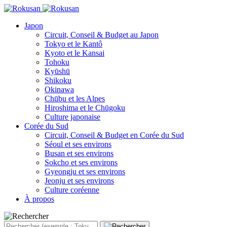
Japon
Circuit, Conseil & Budget au Japon
Tokyo et le Kantô
Kyoto et le Kansai
Tohoku
Kyūshū
Shikoku
Okinawa
Chūbu et les Alpes
Hiroshima et le Chūgoku
Culture japonaise
Corée du Sud
Circuit, Conseil & Budget en Corée du Sud
Séoul et ses environs
Busan et ses environs
Sokcho et ses environs
Gyeongju et ses environs
Jeonju et ses environs
Culture coréenne
À propos