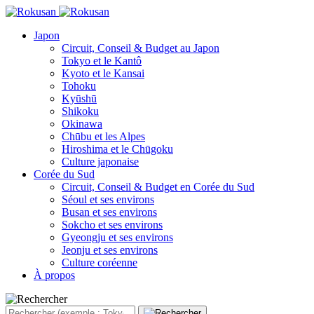
Japon
Circuit, Conseil & Budget au Japon
Tokyo et le Kantô
Kyoto et le Kansai
Tohoku
Kyūshū
Shikoku
Okinawa
Chūbu et les Alpes
Hiroshima et le Chūgoku
Culture japonaise
Corée du Sud
Circuit, Conseil & Budget en Corée du Sud
Séoul et ses environs
Busan et ses environs
Sokcho et ses environs
Gyeongju et ses environs
Jeonju et ses environs
Culture coréenne
À propos