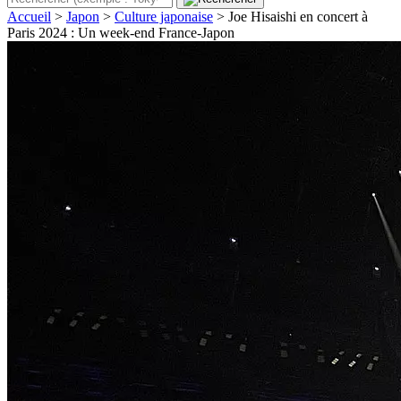
Accueil
>
Japon
>
Culture japonaise
>
Joe Hisaishi en concert à
Paris 2024 : Un week-end France-Japon