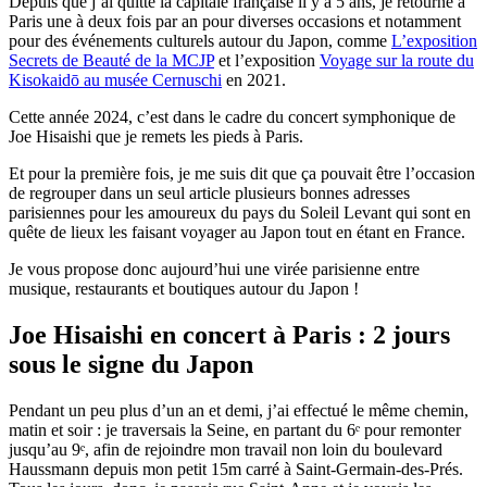
Depuis que j’ai quitté la capitale française il y a 5 ans, je retourne à
Paris une à deux fois par an pour diverses occasions et notamment
pour des événements culturels autour du Japon, comme
L’exposition
Secrets de Beauté de la MCJP
et l’exposition
Voyage sur la route du
Kisokaidō au musée Cernuschi
en 2021.
Cette année 2024, c’est dans le cadre du concert symphonique de
Joe Hisaishi que je remets les pieds à Paris.
Et pour la première fois, je me suis dit que ça pouvait être l’occasion
de regrouper dans un seul article plusieurs bonnes adresses
parisiennes pour les amoureux du pays du Soleil Levant qui sont en
quête de lieux les faisant voyager au Japon tout en étant en France.
Je vous propose donc aujourd’hui une virée parisienne entre
musique, restaurants et boutiques autour du Japon !
Joe Hisaishi en concert à Paris : 2 jours
sous le signe du Japon
Pendant un peu plus d’un an et demi, j’ai effectué le même chemin,
matin et soir : je traversais la Seine, en partant du 6ᵉ pour remonter
jusqu’au 9ᵉ, afin de rejoindre mon travail non loin du boulevard
Haussmann depuis mon petit 15m carré à Saint-Germain-des-Prés.