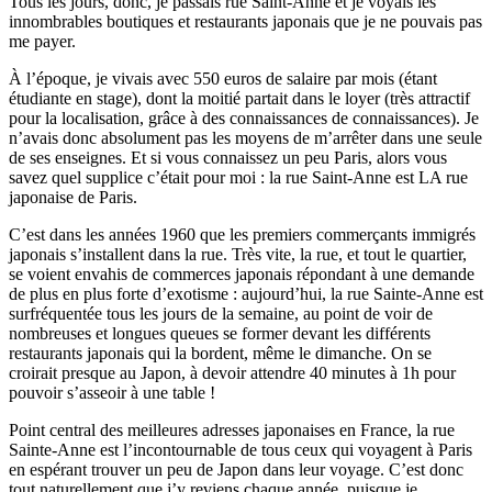
Tous les jours, donc, je passais rue Saint-Anne et je voyais les
innombrables boutiques et restaurants japonais que je ne pouvais pas
me payer.
À l’époque, je vivais avec 550 euros de salaire par mois (étant
étudiante en stage), dont la moitié partait dans le loyer (très attractif
pour la localisation, grâce à des connaissances de connaissances). Je
n’avais donc absolument pas les moyens de m’arrêter dans une seule
de ses enseignes. Et si vous connaissez un peu Paris, alors vous
savez quel supplice c’était pour moi : la rue Saint-Anne est LA rue
japonaise de Paris.
C’est dans les années 1960 que les premiers commerçants immigrés
japonais s’installent dans la rue. Très vite, la rue, et tout le quartier,
se voient envahis de commerces japonais répondant à une demande
de plus en plus forte d’exotisme : aujourd’hui, la rue Sainte-Anne est
surfréquentée tous les jours de la semaine, au point de voir de
nombreuses et longues queues se former devant les différents
restaurants japonais qui la bordent, même le dimanche. On se
croirait presque au Japon, à devoir attendre 40 minutes à 1h pour
pouvoir s’asseoir à une table !
Point central des meilleures adresses japonaises en France, la rue
Sainte-Anne est l’incontournable de tous ceux qui voyagent à Paris
en espérant trouver un peu de Japon dans leur voyage. C’est donc
tout naturellement que j’y reviens chaque année, puisque je