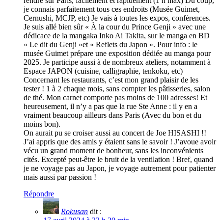
rendre sur Paris, facilement et rapidement (1 h max) Du coup,
je connais parfaitement tous ces endroits (Musée Guimet,
Cernushi, MCJP, etc) Je vais à toutes les expos, conférences.
Je suis allé bien sûr « À la cour du Prince Genji » avec une
dédicace de la mangaka Inko Ai Takita, sur le manga en BD
« Le dit du Genji »et « Reflets du Japon ». Pour info : le
musée Guimet prépare une exposition dédiée au manga pour
2025. Je participe aussi à de nombreux ateliers, notamment à
Espace JAPON (cuisine, calligraphie, tenkoku, etc)
Concernant les restaurants, c’est mon grand plaisir de les
tester ! 1 à 2 chaque mois, sans compter les pâtisseries, salon
de thé. Mon carnet comporte pas moins de 100 adresses! Et
heureusement, il n’y a pas que la rue Ste Anne : il y en a
vraiment beaucoup ailleurs dans Paris (Avec du bon et du
moins bon).
On aurait pu se croiser aussi au concert de Joe HISASHI !!
J’ai appris que des amis y étaient sans le savoir ! J’avoue avoir
vécu un grand moment de bonheur, sans les inconvénients
cités. Excepté peut-être le bruit de la ventilation ! Bref, quand
je ne voyage pas au Japon, je voyage autrement pour patienter
mais aussi par passion !
Répondre
Rokusan
dit :