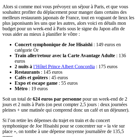
Alors si comme moi vous prévoyez un séjour à Paris, et que vous
souhaitez profiter du déplacement pour manger dans certains des
meilleurs restaurants japonais de France, tout en voguant de lieux les
plus japonisants les uns que les autres, alors voici en détails mon
budget pour un week-end à Paris sous le signe du Japon afin de
vous aider au mieux à planifier le vôtre :
Concert symphonique de Joe Hisaishi
: 149 euros en
catégorie Or
Train aller/retour avec la Carte Avantage Adulte
: 136
euros
2 nuits à
l’Hôtel Prince Albert Concordia
: 175 euros
Restaurants
: 145 euros
Cafés et goûters
: 45 euros
Expo et escape game
: 55 euros
Métro
: 19 euros
Soit un total de
624 euros par personne
pour un week-end de 2
jours et 2 nuits à Paris (on peut compter 2,5 jours : deux journées
pleines + une matinée qui comprend donc un café et un déjeuner).
Si l’on retire les dépenses du trajet en train et du concert
symphonique de Joe Hisaishi pour se concentrer sur « la vie sur
place », on tombe à une dépense moyenne journalière de 135,5
euros.