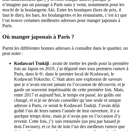
n’imagine pas un passage à Paris sans y venir, notamment pour les
mochi
de la boulangerie Aki. Entre les boutiques (hors de prix, il
faut le dire), les bars, les boulangeries et les restaurants, c’est ici que
l’on trouve certaines meilleures adresses pour manger japonais à
Paris.
Où manger japonais à Paris ?
Parmi les différentes bonnes adresses à connaître dans le quartier, on
peut noter :
Kodawari Tsukiji
: avant de mettre les pieds pour la première
fois au Japon en 2019, j’ai dégusté mes tous premiers
ramen
à
Paris, dans le 6ᵉ, dans le premier local de Kodawari, le
Kodawari Yokocho. C’était alors une explosion de saveurs
que je n’avais encore jamais eu l’occasion de découvrir, et je
garde un souvenir impérissable de cette première fois. Mais,
entre 2017 et aujourd’hui, le temps est passé, les goûts ont
changé, et si je ne devais conseiller qu’une seule et unique
adresse à Paris, ce serait le Kodawari Tsukiji. J’avais déjà
goûté l’un de leurs ramen l’année de leur ouverture, il y a
quelque temps donc, mais je n’avais pas eu l’occasion d’y
revenir. Cette fois, j’y suis retournée (un peu par hasard je
dois l’avouer), et ce fut de loin l’un des meilleurs
ramen
que