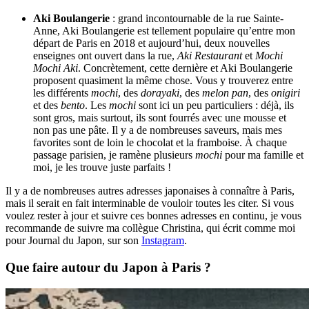
Aki Boulangerie
: grand incontournable de la rue Sainte-
Anne, Aki Boulangerie est tellement populaire qu’entre mon
départ de Paris en 2018 et aujourd’hui, deux nouvelles
enseignes ont ouvert dans la rue,
Aki Restaurant
et
Mochi
Mochi Aki
. Concrètement, cette dernière et Aki Boulangerie
proposent quasiment la même chose. Vous y trouverez entre
les différents
mochi
, des
dorayaki
, des
melon pan
, des
onigiri
et des
bento
. Les
mochi
sont ici un peu particuliers : déjà, ils
sont gros, mais surtout, ils sont fourrés avec une mousse et
non pas une pâte. Il y a de nombreuses saveurs, mais mes
favorites sont de loin le chocolat et la framboise. À chaque
passage parisien, je ramène plusieurs
mochi
pour ma famille et
moi, je les trouve juste parfaits !
Il y a de nombreuses autres adresses japonaises à connaître à Paris,
mais il serait en fait interminable de vouloir toutes les citer. Si vous
voulez rester à jour et suivre ces bonnes adresses en continu, je vous
recommande de suivre ma collègue Christina, qui écrit comme moi
pour Journal du Japon, sur son
Instagram
.
Que faire autour du Japon à Paris ?