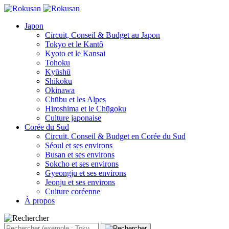
Japon
Circuit, Conseil & Budget au Japon
Tokyo et le Kantô
Kyoto et le Kansai
Tohoku
Kyūshū
Shikoku
Okinawa
Chūbu et les Alpes
Hiroshima et le Chūgoku
Culture japonaise
Corée du Sud
Circuit, Conseil & Budget en Corée du Sud
Séoul et ses environs
Busan et ses environs
Sokcho et ses environs
Gyeongju et ses environs
Jeonju et ses environs
Culture coréenne
À propos