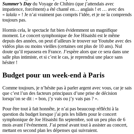
Summer’s Day
du Voyage de Chihiro (que j’attendais avec
impatience, forcément) a été chanté en… anglais ! et … avec des
«
lalala
» ! Je n’ai vraiment pas compris l’idée, et je ne la comprends
toujours pas.
Hormis cela, le spectacle fut bien évidemment un magnifique
moment. Le concert symphonique de Joe Hisaishi est le même
depuis des années, on peut d’ailleurs le trouver sur Youtube avec des
vidéos plus ou moins vieilles (certaines ont plus de 10 ans). Nul
doute qu’il repassera en France. J’espère alors que ce sera dans une
salle plus intimiste, et si c’est le cas, je reprendrai une place sans
hésiter !
Budget pour un week-end à Paris
Comme toujours, je n’hésite pas à parler argent avec vous, car je sais
que c’est l’un des facteurs principaux d’une prise de décision
lorsqu’on se dit : « bon, j’y vais ou j’y vais pas ? ».
Pour être tout à fait honnête, je n’ai pas beaucoup réfléchi à la
question du budget lorsque j’ai pris les billets pour le concert
symphonique de Joe Hisaishi fin septembre, soit un peu plus de 6
mois avant l’événement. J’ai pensé avant tout à assister au concert,
mettant en second plan les dépenses qui suivraient.