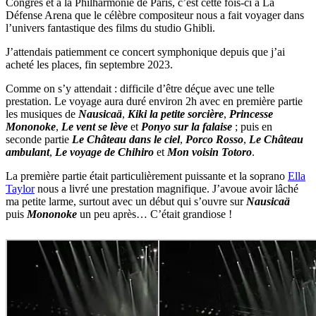
Congrès et à la Philharmonie de Paris, c’est cette fois-ci à La
Défense Arena que le célèbre compositeur nous a fait voyager dans
l’univers fantastique des films du studio Ghibli.
J’attendais patiemment ce concert symphonique depuis que j’ai
acheté les places, fin septembre 2023.
Comme on s’y attendait : difficile d’être déçue avec une telle
prestation. Le voyage aura duré environ 2h avec en première partie
les musiques de
Nausicaä
,
Kiki la petite sorcière
,
Princesse
Mononoke
,
Le vent se lève
et
Ponyo sur la falaise
; puis en
seconde partie
Le Château dans le ciel
,
Porco Rosso
,
Le Château
ambulant
,
Le voyage de Chihiro
et
Mon voisin Totoro
.
La première partie était particulièrement puissante et la soprano
Ella
Taylor
nous a livré une prestation magnifique. J’avoue avoir lâché
ma petite larme, surtout avec un début qui s’ouvre sur
Nausicaä
puis
Mononoke
un peu après… C’était grandiose !