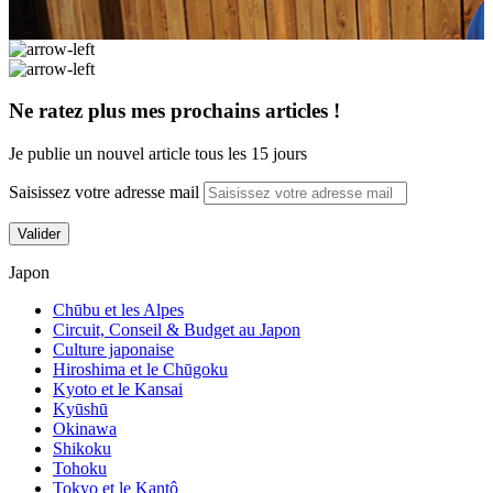
Ne ratez plus mes prochains articles !
Je publie un nouvel article tous les 15 jours
Saisissez votre adresse mail
Valider
Japon
Chūbu et les Alpes
Circuit, Conseil & Budget au Japon
Culture japonaise
Hiroshima et le Chūgoku
Kyoto et le Kansai
Kyūshū
Okinawa
Shikoku
Naruto au parc Spirou : Konoha Land, le
Tohoku
premier en France !
Tokyo et le Kantô