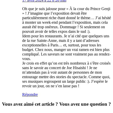
17 avril 2024 à 22 h 20 min
Oh que je suis jalouse pour « À la cour du Prince Genji
» ! J’imagine que l’exposition devait être
particulièrement riche étant donné le thème… J’ai hésité
à monter un week-end pendant l’exposition, mais cela
aurait été trop onéreux. Dommage ! Si seulement on
pouvait avoir de telles expos dans le sud :).
Idem pour les restaurants. Je n’ai cité que quelques uns
de la rue Sainte-Anne, mais il y a tant d’adresses
exceptionnelles à Paris… et, surtout, pour tous les
budget. Chez nous, manger un vrai ramen est bien plus
compliqué. Les saveurs ne sont vraiment pas au rendez-
vous.
Je crois en effet qu’on est très nombreux à s’être croisés
sans le savoir au concert de Joe Hisaishi ! Je ne
m’attendais pas à voir autant de personnes de mon
entourage mettre des stories du spectacle. Comme quoi,
ses musiques regroupent un large public :). J’espère le
revoir un jour, on ne s’en lasse pas !
Répondre
Vous avez aimé cet article ? Vous avez une question ?