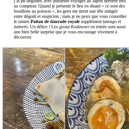
j’ai pu déguster, avec plusieurs voyages au Japon derrière moi
au compteur. Quand je présente le lieu en disant « ce sont des
bouillons au poisson », les gens me tirent une tête mitigée
entre dégoût et suspicion ; mais je ne peux que vous conseiller
le ramen
Paitan de daurade royale
supplément
tamago
et
namero
. Un délice ! Les
gyoza Kodawari
en entrée sont aussi
une bien belle surprise que je vous encourage vivement à
découvrir.