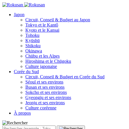
Japon
Circuit, Conseil & Budget au Japon
Tokyo et le Kantô
Kyoto et le Kansai
Tohoku
Kyūshū
Shikoku
Okinawa
Chūbu et les Alpes
Hiroshima et le Chūgoku
Culture japonaise
Corée du Sud
Circuit, Conseil & Budget en Corée du Sud
Séoul et ses environs
Busan et ses environs
Sokcho et ses environs
Gyeongju et ses environs
Jeonju et ses environs
Culture coréenne
À propos