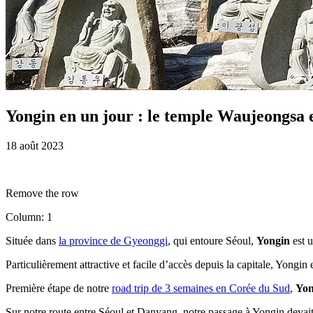
Yongin en un jour : le temple Waujeongsa
18 août 2023
Remove the row
Column: 1
Située dans
la province de Gyeonggi
, qui entoure Séoul,
Yongin
est u
Particulièrement attractive et facile d’accès depuis la capitale, Yongin
Première étape de notre
road trip de 3 semaines en Corée du Sud
,
Yon
Sur notre route entre Séoul et Danyang, notre passage à Yongin devait i