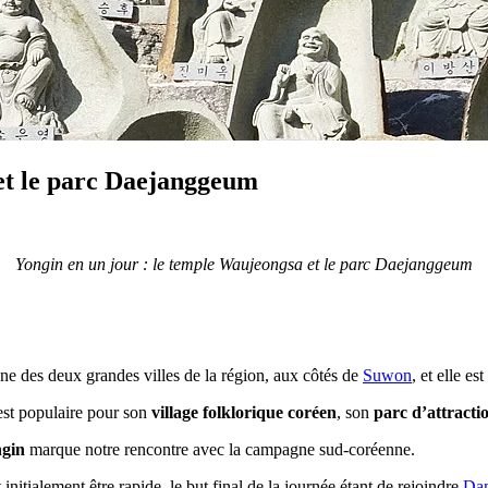
 et le parc Daejanggeum
Yongin en un jour : le temple Waujeongsa et le parc Daejanggeum
ne des deux grandes villes de la région, aux côtés de
Suwon
, et elle e
 est populaire pour son
village folklorique coréen
, son
parc d’attracti
gin
marque notre rencontre avec la campagne sud-coréenne.
nitialement être rapide, le but final de la journée étant de rejoindre
Dan