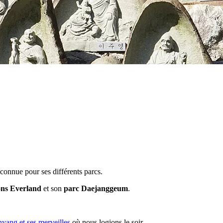
st connue pour ses différents parcs.
ons Everland
et son
parc Daejanggeum
.
yang et ses merveilles
où nous logions le soir.