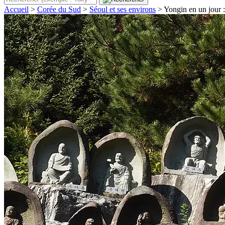
Accueil
>
Corée du Sud
>
Séoul et ses environs
>
Yongin en un jour 