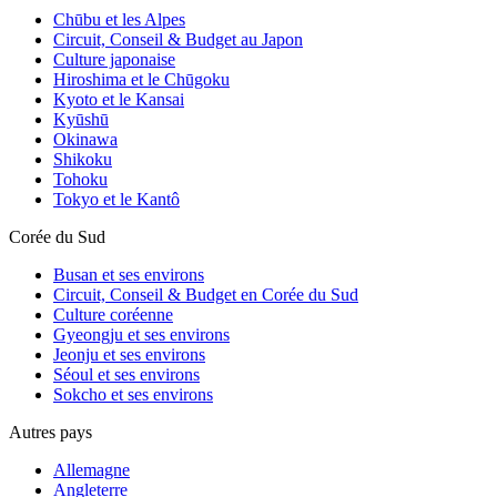
Chūbu et les Alpes
Circuit, Conseil & Budget au Japon
Culture japonaise
Hiroshima et le Chūgoku
Kyoto et le Kansai
Kyūshū
Okinawa
Shikoku
Tohoku
Tokyo et le Kantô
Corée du Sud
Busan et ses environs
Circuit, Conseil & Budget en Corée du Sud
Culture coréenne
Gyeongju et ses environs
Jeonju et ses environs
Séoul et ses environs
Sokcho et ses environs
Autres pays
Le temple Tapsa : la Corée du Sud hors
Allemagne
des sentiers battus
Angleterre