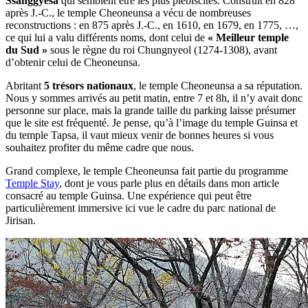
Ssanggyesa
qui semblent être les plus plébiscités. Construit en 828
après J.-C., le temple Cheoneunsa a vécu de nombreuses
reconstructions : en 875 après J.-C., en 1610, en 1679, en 1775, …,
ce qui lui a valu différents noms, dont celui de
« Meilleur temple
du Sud »
sous le règne du roi Chungnyeol (1274-1308), avant
d’obtenir celui de Cheoneunsa.
Abritant
5 trésors nationaux
, le temple Cheoneunsa a sa réputation.
Nous y sommes arrivés au petit matin, entre 7 et 8h, il n’y avait donc
personne sur place, mais la grande taille du parking laisse présumer
que le site est fréquenté. Je pense, qu’à l’image du temple Guinsa et
du temple Tapsa, il vaut mieux venir de bonnes heures si vous
souhaitez profiter du même cadre que nous.
Grand complexe, le temple Cheoneunsa fait partie du programme
Temple Stay
, dont je vous parle plus en détails dans mon article
consacré au temple Guinsa. Une expérience qui peut être
particulièrement immersive ici vue le cadre du parc national de
Jirisan.