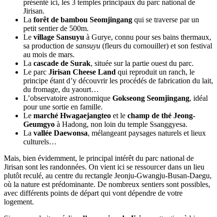
présenté ici, les 3 temples principaux du parc national de
Jirisan.
La
forêt de bambou Seomjingang
qui se traverse par un
petit sentier de 500m.
Le
village Sansuyu
à Gurye, connu pour ses bains thermaux,
sa production de
sansuyu
(fleurs du cornouiller) et son festival
au mois de mars.
La
cascade de Surak
, située sur la partie ouest du parc.
Le parc
Jirisan Cheese Land
qui reproduit un ranch, le
principe étant d’y découvrir les procédés de fabrication du lait,
du fromage, du yaourt…
L’observatoire astronomique
Gokseong Seomjingang
, idéal
pour une sortie en famille.
Le
marché Hwagaejangteo
et le
champ de thé Jeong-
Geumgyo
à Hadong, non loin du temple Ssanggyesa.
La
vallée Daewonsa
, mélangeant paysages naturels et lieux
culturels…
Mais, bien évidemment, le principal intérêt du parc national de
Jirisan sont les randonnées. On vient ici se ressourcer dans un lieu
plutôt reculé, au centre du rectangle Jeonju-Gwangju-Busan-Daegu,
où la nature est prédominante. De nombreux sentiers sont possibles,
avec différents points de départ qui vont dépendre de votre
logement.