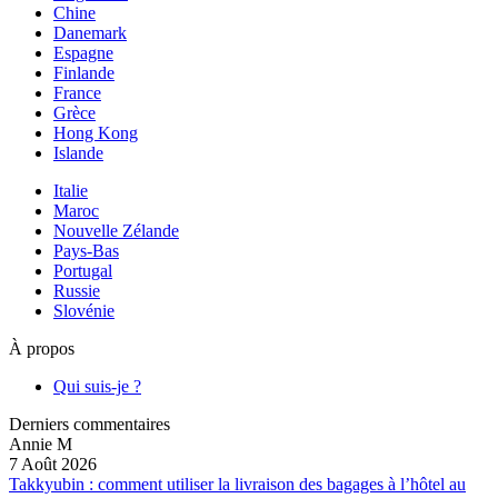
Chine
Danemark
Espagne
Finlande
France
Grèce
Hong Kong
Islande
Italie
Maroc
Nouvelle Zélande
Pays-Bas
Portugal
Russie
Slovénie
À propos
Qui suis-je ?
Derniers commentaires
Annie M
7 Août 2026
Takkyubin : comment utiliser la livraison des bagages à l’hôtel au