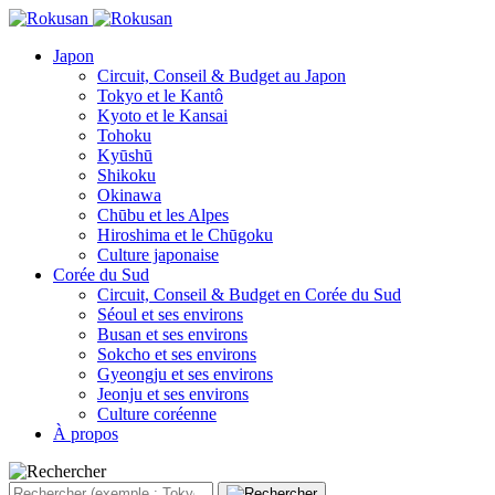
Japon
Circuit, Conseil & Budget au Japon
Tokyo et le Kantô
Kyoto et le Kansai
Tohoku
Kyūshū
Shikoku
Okinawa
Chūbu et les Alpes
Hiroshima et le Chūgoku
Culture japonaise
Corée du Sud
Circuit, Conseil & Budget en Corée du Sud
Séoul et ses environs
Busan et ses environs
Sokcho et ses environs
Gyeongju et ses environs
Jeonju et ses environs
Culture coréenne
À propos