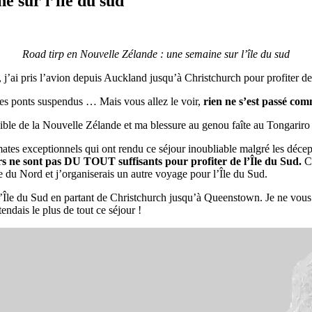
e sur l’île du sud
Road tirp en Nouvelle Zélande : une semaine sur l’île du sud
’ai pris l’avion depuis Auckland jusqu’à Christchurch pour profiter de 5
 des ponts suspendus … Mais vous allez le voir,
rien ne s’est passé co
isible de la Nouvelle Zélande et ma blessure au genou faîte au Tongariro
es exceptionnels qui ont rendu ce séjour inoubliable malgré les déceptio
rs ne sont pas DU TOUT suffisants pour profiter de l’Île du Sud.
Co
l’Île du Nord et j’organiserais un autre voyage pour l’Île du Sud.
 l’Île du Sud en partant de Christchurch jusqu’à Queenstown. Je ne vous 
ttendais le plus de tout ce séjour !