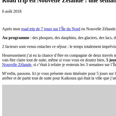
Road trip en Nouvelle Zélande : une semain
6 août 2018
Après mon
road trip de 7 jours sur l’Île du Nord
en Nouvelle Zélande, j
Au programme
: des phoques, des dauphins, des glaciers, des lacs,
2 facteurs sont venus entacher ce séjour : le temps totalement imprév
Heureusement j’ai eu la chance d’être en compagnie de deux travels mat
vais être claire tout de suite, même si vous vous en doutez bien,
5 jou
Nouvelle Zélande
, si c’était à refaire je resterais les 3 semaines sur 
M’enfin, passons. Ici je vous présente mon itinéraire pour 5 jours sur
arrêter et de partir tout de suite pour Kaikoura qui était la ville que j’a