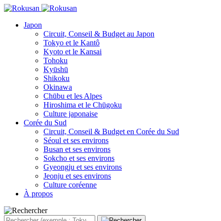
Japon
Circuit, Conseil & Budget au Japon
Tokyo et le Kantô
Kyoto et le Kansai
Tohoku
Kyūshū
Shikoku
Okinawa
Chūbu et les Alpes
Hiroshima et le Chūgoku
Culture japonaise
Corée du Sud
Circuit, Conseil & Budget en Corée du Sud
Séoul et ses environs
Busan et ses environs
Sokcho et ses environs
Gyeongju et ses environs
Jeonju et ses environs
Culture coréenne
À propos