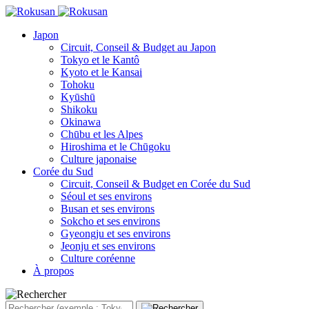
Japon
Circuit, Conseil & Budget au Japon
Tokyo et le Kantô
Kyoto et le Kansai
Tohoku
Kyūshū
Shikoku
Okinawa
Chūbu et les Alpes
Hiroshima et le Chūgoku
Culture japonaise
Corée du Sud
Circuit, Conseil & Budget en Corée du Sud
Séoul et ses environs
Busan et ses environs
Sokcho et ses environs
Gyeongju et ses environs
Jeonju et ses environs
Culture coréenne
À propos