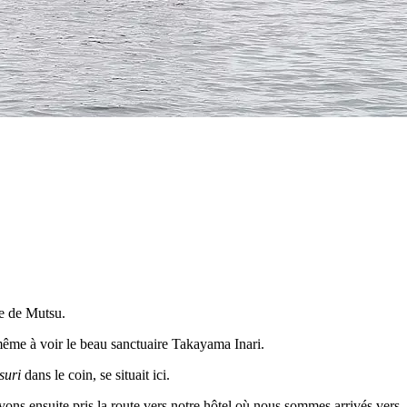
ie de Mutsu.
 même à voir le beau sanctuaire Takayama Inari.
suri
dans le coin, se situait ici.
ons ensuite pris la route vers notre hôtel où nous sommes arrivés vers