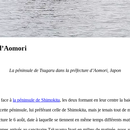
 d’Aomori
La péninsule de Tsugaru dans la préfecture d’Aomori, Japon
 face à
la péninsule de Shimokita
, les deux formant en leur centre la ba
cette péninsule, lui préférant celle de Shimokita, mais je tenais tout de
fecture le 6 août, date à laquelle se tiennent en même temps différents
mat
mes arrivés au sanctuaire Takayama Inari en milieu de matinée, nous av