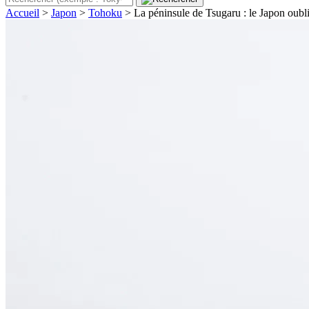
Accueil
>
Japon
>
Tohoku
>
La péninsule de Tsugaru : le Japon oub