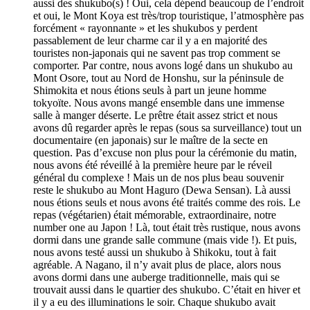
aussi des shukubo(s) ! Oui, cela dépend beaucoup de l’endroit
et oui, le Mont Koya est très/trop touristique, l’atmosphère pas
forcément « rayonnante » et les shukubos y perdent
passablement de leur charme car il y a en majorité des
touristes non-japonais qui ne savent pas trop comment se
comporter. Par contre, nous avons logé dans un shukubo au
Mont Osore, tout au Nord de Honshu, sur la péninsule de
Shimokita et nous étions seuls à part un jeune homme
tokyoïte. Nous avons mangé ensemble dans une immense
salle à manger déserte. Le prêtre était assez strict et nous
avons dû regarder après le repas (sous sa surveillance) tout un
documentaire (en japonais) sur le maître de la secte en
question. Pas d’excuse non plus pour la cérémonie du matin,
nous avons été réveillé à la première heure par le réveil
général du complexe ! Mais un de nos plus beau souvenir
reste le shukubo au Mont Haguro (Dewa Sensan). Là aussi
nous étions seuls et nous avons été traités comme des rois. Le
repas (végétarien) était mémorable, extraordinaire, notre
number one au Japon ! Là, tout était très rustique, nous avons
dormi dans une grande salle commune (mais vide !). Et puis,
nous avons testé aussi un shukubo à Shikoku, tout à fait
agréable. A Nagano, il n’y avait plus de place, alors nous
avons dormi dans une auberge traditionnelle, mais qui se
trouvait aussi dans le quartier des shukubo. C’était en hiver et
il y a eu des illuminations le soir. Chaque shukubo avait