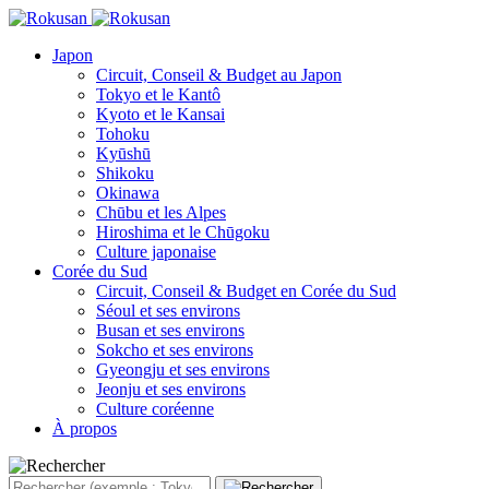
Japon
Circuit, Conseil & Budget au Japon
Tokyo et le Kantô
Kyoto et le Kansai
Tohoku
Kyūshū
Shikoku
Okinawa
Chūbu et les Alpes
Hiroshima et le Chūgoku
Culture japonaise
Corée du Sud
Circuit, Conseil & Budget en Corée du Sud
Séoul et ses environs
Busan et ses environs
Sokcho et ses environs
Gyeongju et ses environs
Jeonju et ses environs
Culture coréenne
À propos