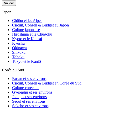
Valider
Japon
Chūbu et les Alpes
Circuit, Conseil & Budget au Japon
Culture japonaise
Hiroshima et le Chūgoku
Kyoto et le Kansai
Kyūshū
Okinawa
Shikoku
Road trip de 12 jours sur l’île de Kyushu :
Tohoku
le Japon en voiture !
Tokyo et le Kantô
Corée du Sud
Busan et ses environs
Circuit, Conseil & Budget en Corée du Sud
Culture coréenne
Gyeongju et ses environs
Jeonju et ses environs
Séoul et ses environs
Sokcho et ses environs