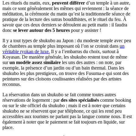
Les rituels du matin, eux,
peuvent différer
d’un temple à un autre,
mais ce sont généralement les mêmes qui reviennent : la séance de
méditation, la cérémonie du matin qu’est la traditionnelle séance de
pratique de la lecture des sutras bouddhistes, et le rituel du feu. À
savoir que ces deux derniers se déroulent au petit matin : il faudra
donc
se lever autour des 5 heures
pour y assister !
Il y a tout types de shukubo au Japon : du modeste temple avec peu
de chambres au temple plus imposant où l’on se croirait dans
un
véritable ryokan de luxe.
Il y a l’embarras du choix, surtout à
Koyasan. De manière générale, les shukubo restent tout de même
sur
un modèle assez similaire
les uns des autres : on note, par
exemple, la présence d’un jardin ou d’un bain thermal. Dans les
shukubo les plus prestigieux, on trouve des Fusuma-e qui sont des
peintures sur des cloisons coulissantes réalisées par des artistes
reconnus.
La réservation dans un shukubo se fait comme toutes autres
réservations de logement : par
des sites spécialisés
comme booking
ou sur le site officiel du shukubo ; mais il est à noter que certains
shukubo ne se réservent que par téléphone, ce qui les rend peu
accessibles aux touristes ne parlant pas la langue comme nous. Il est
également à noter que le paiement se fait toujours en liquide, sur
place.