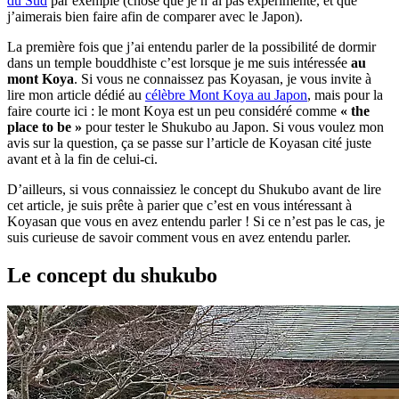
du Sud
par exemple (chose que je n’ai pas expérimenté, et que
j’aimerais bien faire afin de comparer avec le Japon).
La première fois que j’ai entendu parler de la possibilité de dormir
dans un temple bouddhiste c’est lorsque je me suis intéressée
au
mont Koya
. Si vous ne connaissez pas Koyasan, je vous invite à
lire mon article dédié au
célèbre Mont Koya au Japon
, mais pour la
faire courte ici : le mont Koya est un peu considéré comme
« the
place to be »
pour tester le Shukubo au Japon. Si vous voulez mon
avis sur la question, ça se passe sur l’article de Koyasan cité juste
avant et à la fin de celui-ci.
D’ailleurs, si vous connaissiez le concept du Shukubo avant de lire
cet article, je suis prête à parier que c’est en vous intéressant à
Koyasan que vous en avez entendu parler ! Si ce n’est pas le cas, je
suis curieuse de savoir comment vous en avez entendu parler.
Le concept du shukubo